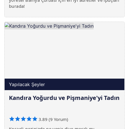
yöresel Bamya Çorbası için en iyi adresler ve ipuçları
burada!
Yapılacak Şeyler
Kandıra Yoğurdu ve Pişmaniye'yi Tadın
3.89 (9 Yorum)
Kocaeli gezinizde ne yenir diye merak mı