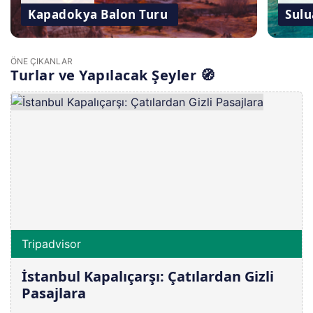
Kapadokya Balon Turu
Sulu
ÖNE ÇIKANLAR
Turlar ve Yapılacak Şeyler 🧭
Tripadvisor
İstanbul Kapalıçarşı: Çatılardan Gizli
Pasajlara