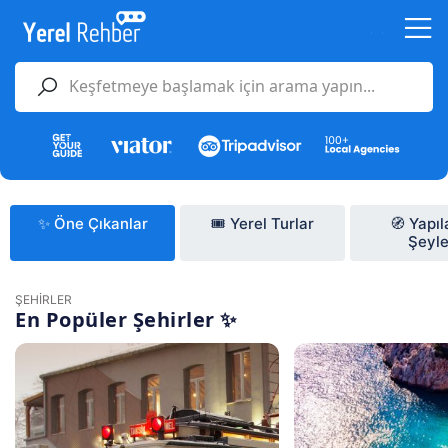
✨ Öne Çıkanlar
🎟️ Yerel Turlar
🧭 Yapı
Şeyle
ŞEHİRLER
En Popüler Şehirler ✨