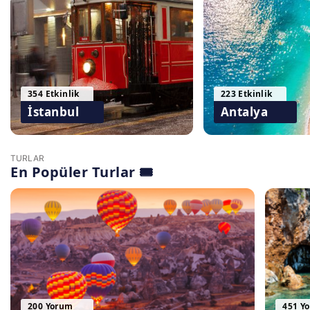
354 Etkinlik
223 Etkinlik
İstanbul
Antalya
TURLAR
En Popüler Turlar 🎟️
200 Yorum
451 Y