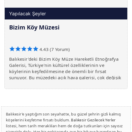
Yapılacak Şeyler
Bizim Köy Müzesi
4.43 (7 Yorum)
Balıkesir'deki Bizim Köy Müze Hareketli Etnoğrafya
Galerisi, Türkiye'nin kültürel özelliklerinin ve
köylerinin keşfedilmesine de önemli bir fırsat
sunuyor. Bu müzedeki açık hava galerisi, çok değişik
kültürlerin ve köy hayatının sunduğu eşsiz
deneyimin ta
Balıkesir’e yaptığım son seyahatte, bu güzel şehrin gizli kalmış
köşelerini keşfetme fırsatı buldum.
Balıkesir Gezilecek Yerler
listesi, hem tarih meraklıları hem de doğa tutkunları için sayısız
sürprizle dolu. Her bir noktasında ayrı bir hikaye barındıran bu