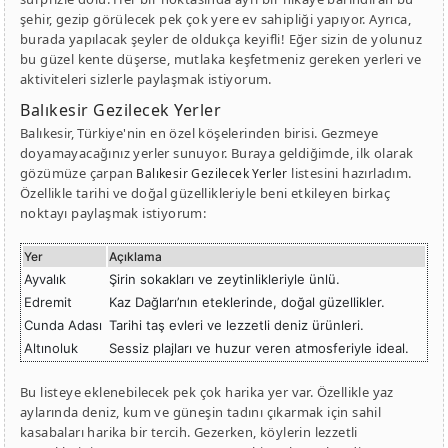
şehir, gezip görülecek pek çok yere ev sahipliği yapıyor. Ayrıca,
burada yapılacak şeyler de oldukça keyifli! Eğer sizin de yolunuz
bu güzel kente düşerse, mutlaka keşfetmeniz gereken yerleri ve
aktiviteleri sizlerle paylaşmak istiyorum.
Balıkesir Gezilecek Yerler
Balıkesir, Türkiye'nin en özel köşelerinden birisi. Gezmeye
doyamayacağınız yerler sunuyor. Buraya geldiğimde, ilk olarak
gözümüze çarpan
listesini hazırladım.
Balıkesir Gezilecek Yerler
Özellikle tarihi ve doğal güzellikleriyle beni etkileyen birkaç
noktayı paylaşmak istiyorum:
Yer
Açıklama
Ayvalık
Şirin sokakları ve zeytinlikleriyle ünlü.
Edremit
Kaz Dağları’nın eteklerinde, doğal güzellikler.
Cunda Adası
Tarihi taş evleri ve lezzetli deniz ürünleri.
Altınoluk
Sessiz plajları ve huzur veren atmosferiyle ideal.
Bu listeye eklenebilecek pek çok harika yer var. Özellikle yaz
aylarında deniz, kum ve güneşin tadını çıkarmak için sahil
kasabaları harika bir tercih. Gezerken, köylerin lezzetli