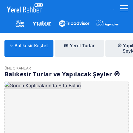
✨ Balıkesir Keşfet
🎟️ Yerel Turlar
🧭 Yapı
Şeyl
ÖNE ÇIKANLAR
Balıkesir Turlar ve Yapılacak Şeyler 🧭