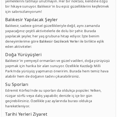
yemeklerini tatmayı unutmayın. Her bir noktası, kendine özgü
bir hikaye sunuyor. Balıkesir'in bu eşsiz güzelliklerini keşfetmek
için sabırsızlanıyorum!
Balıkesir Yapılacak Şeyler
Balıkesir, sadece görsel güzellikleriyle değil, aynı zamanda
yapacağınız çeşitli aktivitelerle de dolu bir şehir. Burada
yapılacak şeyler, her yaş grubuna hitap ediyor. İşte benim
deneyimlerime göre
ile birlikte eşlik
Balıkesir Gezilecek Yerler
eden aktiviteler:
Doğa Yürüyüşleri
Balıkesir'in yemyeşil ormanları ve güzel vadileri, doğa yürüyüşü
yapmak için harika bir alan sunuyor. Özellikle Kazdağı Milli
Parkı’nda yürüyüş yapmanızı öneririm. Burada hem temiz hava
alabilir hem de doğanın tadını çıkarabilirsiniz.
Su Sporları
Edremit Körfezi'nde su sporları da oldukça popüler. Yelken,
rüzgar sörfü veya dalış yapabilir, denizle iç içe bir gün
geçirebilirsiniz. Özellikle yaz aylarında burası oldukça
hareketleniyor.
Tarihi Yerleri Ziyaret