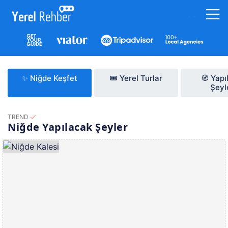
✨ Niğde Keşfet
🎟️ Yerel Turlar
🧭 Yapı
Şeyl
TREND
Niğde Yapılacak Şeyler