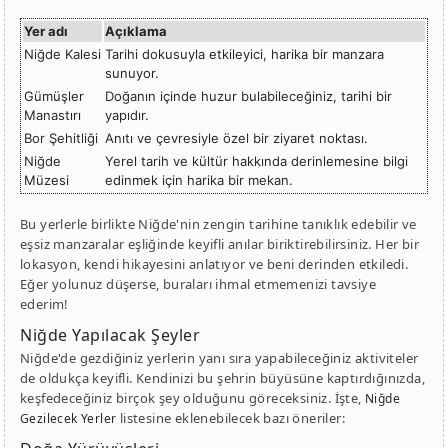
Yer adı
Açıklama
Niğde Kalesi
Tarihi dokusuyla etkileyici, harika bir manzara
sunuyor.
Gümüşler
Doğanın içinde huzur bulabileceğiniz, tarihi bir
Manastırı
yapıdır.
Bor Şehitliği
Anıtı ve çevresiyle özel bir ziyaret noktası.
Niğde
Yerel tarih ve kültür hakkında derinlemesine bilgi
Müzesi
edinmek için harika bir mekan.
Bu yerlerle birlikte Niğde'nin zengin tarihine tanıklık edebilir ve
eşsiz manzaralar eşliğinde keyifli anılar biriktirebilirsiniz. Her bir
lokasyon, kendi hikayesini anlatıyor ve beni derinden etkiledi.
Eğer yolunuz düşerse, buraları ihmal etmemenizi tavsiye
ederim!
Niğde Yapılacak Şeyler
Niğde'de gezdiğiniz yerlerin yanı sıra yapabileceğiniz aktiviteler
de oldukça keyifli. Kendinizi bu şehrin büyüsüne kaptırdığınızda,
keşfedeceğiniz birçok şey olduğunu göreceksiniz. İşte,
Niğde
listesine eklenebilecek bazı öneriler:
Gezilecek Yerler