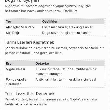
Doğa Yürüyüşleri
Niğde’nin muhteşem doğasında yapacağınız yürüyüşler,
hafızanıza kazınacak anılar bırakacak. Özellikle:
Yer
Özellikleri
Aladağlar Milli Parkı
Eşsiz manzaralar, trekking alanları
Spil Dağı
Doğa severler için harika alanlar
Tarihi Eserleri Keşfetmek
Şehrin tarihine dair keşiflerde bulunmak, seyahatinizde farklı bir
perspektif sunar. Bana göre, özellikle:
Eser
Detaylar
Niğde Kalesi
Yüksek bir tepe üstünde, muhteşem bir
manzara sunuyor
Pompeiopolis
Antik kalıntılar, tarih meraklıları için ideal
Harabeleri
Yerel Lezzetleri Denemek
Yemek kültürü, bir şehrin ruhunu yansıtır. Niğde’de mutlaka
tadılacak lezzetler arasında: