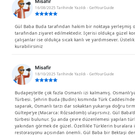
Misafir
16/08/2025 Tarihinde Yazıldı - GetYourGuide
Gül Baba Buda tarafından hakim bir noktaya yerleşmiş ol
tarafından ziyaret edilmektedir. Içerisi oldukça güzel k
çalışanlar ise oldukça sıcak kanlı ve yardımsever. Üstelik 
kurabilirsiniz
Misafir
18/10/2025 Tarihinde Yazıldı - GetYourGuide
Budapeşte’de çok fazla Osmanlı izi kalmamış. Osmanlı’ya
Türbesi. Şehrin Buda (Budin) kısmında Türk Caddesi’nde
saparak, Osmanlı tarzı dar sokaktan yukarıya doğru tır
Gültepe’ye (Macarca: Rózsadomb) ulaşırsınız. Gül Baba’
türbesi bulunur. Şu anda çevre düzenlemesi yapılan tü
yakından görmek de güzel. Özellikle Türklerin buralara i
restorasyonu açısından önemli. Gül Baba bir Bektaşi der