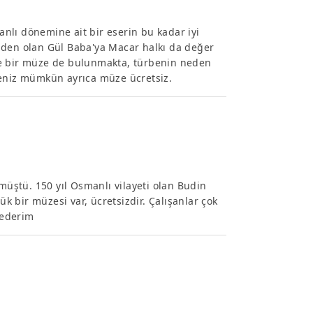
nlı dönemine ait bir eserin bu kadar iyi
nden olan Gül Baba'ya Macar halkı da değer
de bir müze de bulunmakta, türbenin neden
niz mümkün ayrıca müze ücretsiz.
üştü. 150 yıl Osmanlı vilayeti olan Budin
ük bir müzesi var, ücretsizdir. Çalışanlar çok
 ederim