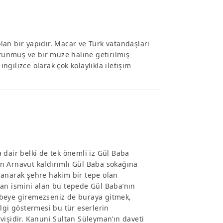
an bir yapıdır. Macar ve Türk vatandaşları
orunmuş ve bir müze haline getirilmiş
ingilizce olarak çok kolaylıkla iletişim
 dair belki de tek önemli iz Gül Baba
n Arnavut kaldırımlı Gül Baba sokağına
manarak şehre hakim bir tepe olan
dan ismini alan bu tepede Gül Baba’nın
rbeye giremezseniz de buraya gitmek,
lgi göstermesi bu tür eserlerin
vişidir. Kanuni Sultan Süleyman’ın daveti