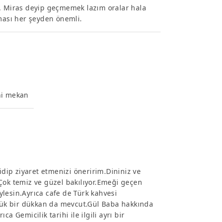
i. Miras deyip geçmemek lazım oralar hala
ası her şeyden önemli.
ni mekan
ip ziyaret etmenizi öneririm.Dininiz ve
Çok temiz ve güzel bakılıyor.Emeği geçen
lesin.Ayrıca cafe de Türk kahvesi
üçük bir dükkan da mevcut.Gül Baba hakkında
a Gemicilik tarihi ile ilgili ayrı bir