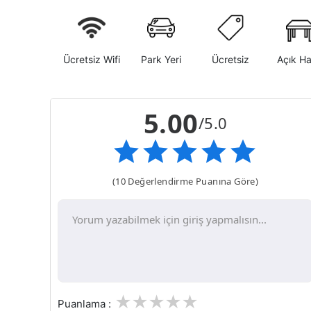
Ücretsiz Wifi
Park Yeri
Ücretsiz
Açık H
5.00
/5.0
(10 Değerlendirme Puanına Göre)
1
2
3
4
5
Puanlama :