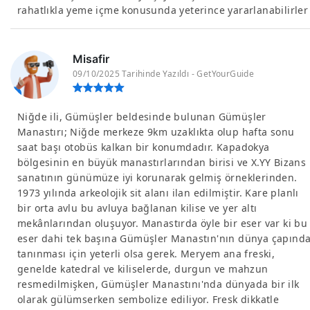
rahatlıkla yeme içme konusunda yeterince yararlanabilirler
Misafir
09/10/2025 Tarihinde Yazıldı - GetYourGuide
Niğde ili, Gümüşler beldesinde bulunan Gümüşler
Manastırı; Niğde merkeze 9km uzaklıkta olup hafta sonu
saat başı otobüs kalkan bir konumdadır. Kapadokya
bölgesinin en büyük manastırlarından birisi ve X.YY Bizans
sanatının günümüze iyi korunarak gelmiş örneklerinden.
1973 yılında arkeolojik sit alanı ilan edilmiştir. Kare planlı
bir orta avlu bu avluya bağlanan kilise ve yer altı
mekânlarından oluşuyor. Manastırda öyle bir eser var ki bu
eser dahi tek başına Gümüşler Manastın'nın dünya çapınd
tanınması için yeterli olsa gerek. Meryem ana freski,
genelde katedral ve kiliselerde, durgun ve mahzun
resmedilmişken, Gümüşler Manastını'nda dünyada bir ilk
olarak gülümserken sembolize ediliyor. Fresk dikkatle