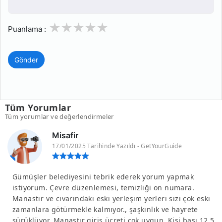
1
2
3
4
5
Puanlama :
Gönder
Tüm Yorumlar
Tüm yorumlar ve değerlendirmeler
Misafir
17/01/2025 Tarihinde Yazıldı - GetYourGuide
Gümüşler belediyesini tebrik ederek yorum yapmak
istiyorum. Çevre düzenlemesi, temizliği on numara.
Manastır ve civarındaki eski yerleşim yerleri sizi çok eski
zamanlara götürmekle kalmıyor., şaşkınlık ve hayrete
sürüklüyor. Manastır giriş ücreti çok uygun. Kişi başı 12.5