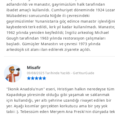
adlandırıldı ve manastır, gayrimüslüm halk tarafından
ibadet amaçlı kullanıldı. Cumhuriyet döneminde 1924 Loza
Mübadelesi sonucunda Niğde ili çevresindeki
gayrimüslimler Yunanistan'a göç edince manastır işlevliğin
kaybederek terk edildi, kırk yıl kadar kullanılmadı. Manastır
1962 yılında yeniden keşfedildi; İngiliz arkeolog Michael
Gough tarafından 1963 yılında restorasyon çalışmaları
başladı. Gümüşler Manastırı ve çevresi 1973 yılında
arkeolojik sit alanı ilan edilerek ziyarete açıldı.
Misafir
09/08/2025 Tarihinde Yazıldı - GetYourGuide
"İkonik Anadolu'nun" eseri, Hristiyan halkın neredeyse tüm
Kapadokya yöresinde olduğu gibi yaşamak ve saklanmak
için kullandığı, yer altı şehrine uzandığı rivayet edilen bir
yer. Aşağı kısımlar gerçekten korkutucu ama bir şey yok
tabii :). Tebessüm eden Meryem Ana Freski'nin dünyada tek