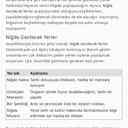
hakkında heyecan verici bilgiler paylaşacağım. Ayrıca,
Niğde
arasında neler olduğunu keşfederken,
Gezilecek Yerler
yapabileceğiniz eğlenceli aktiviteleri de ele alacağız. Hazırsanız,
Niğde’nin keşfedilmeyi bekleyen köşelerine adım atmaya
başlayalım!
Niğde Gezilecek Yerler
Güzellikleriyle dolu bir şehir olarak,
Niğde Gezilecek Yerler
listesinde pek çok ilginç lokasyon bulunuyor. Benim gezim
sırasında en çok dikkatimi çeken yerleri sizlerle paylaşmak
istiyorum. İşte, kesinlikle görmeniz gereken bazı yerler:
Yer adı
Açıklama
Niğde Kalesi
Tarihi dokusuyla etkileyici, harika bir manzara
sunuyor.
Gümüşler
Doğanın içinde huzur bulabileceğiniz, tarihi bir
Manastırı
yapıdır.
Bor Şehitliği
Anıtı ve çevresiyle özel bir ziyaret noktası.
Niğde
Yerel tarih ve kültür hakkında derinlemesine bilgi
Müzesi
edinmek için harika bir mekan.