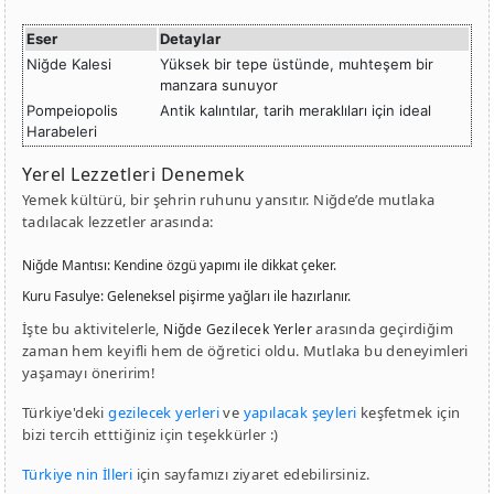
Eser
Detaylar
Niğde Kalesi
Yüksek bir tepe üstünde, muhteşem bir
manzara sunuyor
Pompeiopolis
Antik kalıntılar, tarih meraklıları için ideal
Harabeleri
Yerel Lezzetleri Denemek
Yemek kültürü, bir şehrin ruhunu yansıtır. Niğde’de mutlaka
tadılacak lezzetler arasında:
Niğde Mantısı
: Kendine özgü yapımı ile dikkat çeker.
Kuru Fasulye
: Geleneksel pişirme yağları ile hazırlanır.
İşte bu aktivitelerle,
arasında geçirdiğim
Niğde Gezilecek Yerler
zaman hem keyifli hem de öğretici oldu. Mutlaka bu deneyimleri
yaşamayı öneririm!
Türkiye'deki
gezilecek yerleri
ve
yapılacak şeyleri
keşfetmek için
bizi tercih etttiğiniz için teşekkürler :)
Türkiye nin İlleri
için sayfamızı ziyaret edebilirsiniz.