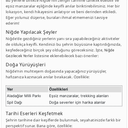
Bu yerlerle birlikte Niğde'nin zengin tarihine tanıklık edebilir ve
eşsiz manzaralar eşliğinde keyifli anılar biriktirebilirsiniz. Her bir
lokasyon, kendi hikayesini anlatıyor ve beni derinden etkiledi.
Eğer yolunuz düşerse, buraları ihmal etmemenizi tavsiye
ederim!
Niğde Yapılacak Şeyler
Niğde'de gezdiğiniz yerlerin yanı sıra yapabileceğiniz aktiviteler
de oldukça keyifli. Kendinizi bu şehrin büyüsüne kaptırdığınızda,
keşfedeceğiniz birçok şey olduğunu göreceksiniz. İşte,
Niğde
listesine eklenebilecek bazı öneriler:
Gezilecek Yerler
Doğa Yürüyüşleri
Niğde’nin muhteşem doğasında yapacağınız yürüyüşler,
hafızanıza kazınacak anılar bırakacak. Özellikle:
Yer
Özellikleri
Aladağlar Milli Parkı
Eşsiz manzaralar, trekking alanları
Spil Dağı
Doğa severler için harika alanlar
Tarihi Eserleri Keşfetmek
Şehrin tarihine dair keşiflerde bulunmak, seyahatinizde farklı bir
perspektif sunar. Bana göre, özellikle: