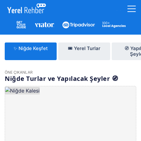
✨ Niğde Keşfet
🎟️ Yerel Turlar
🧭 Yapı
Şeyl
ÖNE ÇIKANLAR
Niğde Turlar ve Yapılacak Şeyler 🧭