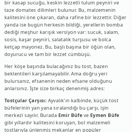
bir kasap sucuğu, keskin lezzetli tulum peyniri ve
taze domates dilimleri bulunur. Bu, malzemenin
kalitesini öne çıkaran, daha rafine bir lezzettir. Diğer
yanda ise bugün herkesin bildiği, yerellerin bomba
dediği meşhur karışık versiyon var: sucuk, salam,
sosis, kaşar peyniri, salatalık turşusu ve bolca
ketçap mayonez. Bu, başlı başına bir öğün olan,
doyurucu ve tam bir lezzet cümbüşü.
Her köşe başında bulacağınız bu tost, bazen
beklentileri karşılamayabilir. Ama doğru yeri
bulursanız, efsanenin neden efsane olduğunu
anlarsınız. İşte size birkaç denenmiş adres:
Tostçular Çarşısı:
Ayvalık'ın kalbinde, küçük tost
büfelerinin yan yana sıralandığı bu çarşı, işin
merkezi sayılır. Burada
Emir Büfe
ve
Eymen Büfe
gibi yıllardır kalitesini koruyan, bol malzemeli
tostlarıyla ünlenmiş mekanlar en popüler