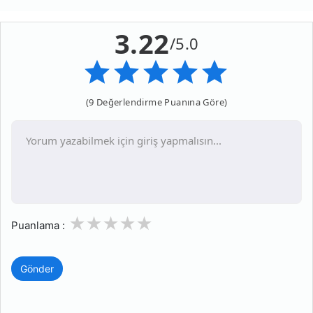
3.22
/5.0
(9 Değerlendirme Puanına Göre)
1
2
3
4
5
Puanlama :
Gönder