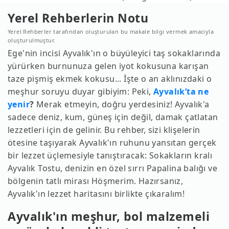
Yerel Rehberlerin Notu
Yerel Rehberler tarafından oluşturulan bu makale bilgi vermek amacıyla
oluşturulmuştur.
Ege'nin incisi Ayvalık'ın o büyüleyici taş sokaklarında
yürürken burnunuza gelen iyot kokusuna karışan
taze pişmiş ekmek kokusu... İşte o an aklınızdaki o
meşhur soruyu duyar gibiyim: Peki,
Ayvalık’ta ne
yenir
?
Merak etmeyin, doğru yerdesiniz! Ayvalık'a
sadece deniz, kum, güneş için değil, damak çatlatan
lezzetleri için de gelinir. Bu rehber, sizi klişelerin
ötesine taşıyarak Ayvalık'ın ruhunu yansıtan gerçek
bir lezzet üçlemesiyle tanıştıracak: Sokakların kralı
Ayvalık Tostu, denizin en özel sırrı Papalina balığı ve
bölgenin tatlı mirası Höşmerim. Hazırsanız,
Ayvalık'ın lezzet haritasını birlikte çıkaralım!
Ayvalık'ın meşhur, bol malzemeli