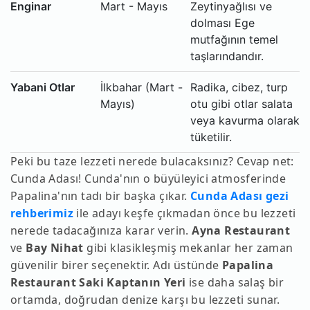
Enginar
Mart - Mayıs
Zeytinyağlısı ve
dolması Ege
mutfağının temel
taşlarındandır.
Yabani Otlar
İlkbahar (Mart -
Radika, cibez, turp
Mayıs)
otu gibi otlar salata
veya kavurma olarak
tüketilir.
Peki bu taze lezzeti nerede bulacaksınız? Cevap net:
Cunda Adası! Cunda'nın o büyüleyici atmosferinde
Papalina'nın tadı bir başka çıkar.
Cunda Adası gezi
rehberimiz
ile adayı keşfe çıkmadan önce bu lezzeti
nerede tadacağınıza karar verin.
Ayna Restaurant
ve
Bay Nihat
gibi klasikleşmiş mekanlar her zaman
güvenilir birer seçenektir. Adı üstünde
Papalina
Restaurant Saki Kaptanın Yeri
ise daha salaş bir
ortamda, doğrudan denize karşı bu lezzeti sunar.