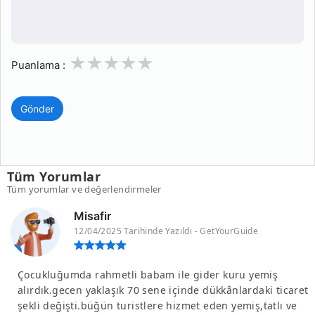
1
2
3
4
5
Puanlama :
Gönder
Tüm Yorumlar
Tüm yorumlar ve değerlendirmeler
Misafir
12/04/2025 Tarihinde Yazıldı - GetYourGuide
Çocukluğumda rahmetli babam ile gider kuru yemiş
alırdık.gecen yaklaşık 70 sene içinde dükkânlardaki ticaret
şekli değişti.büğün turistlere hizmet eden yemiş,tatlı ve