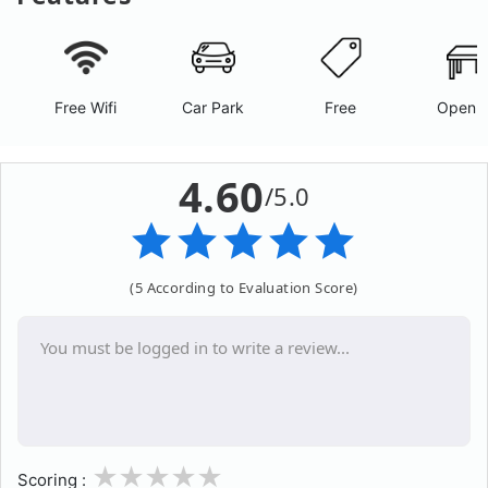
Free Wifi
Car Park
Free
Open A
4.60
/5.0
(5 According to Evaluation Score)
1
2
3
4
5
Scoring :