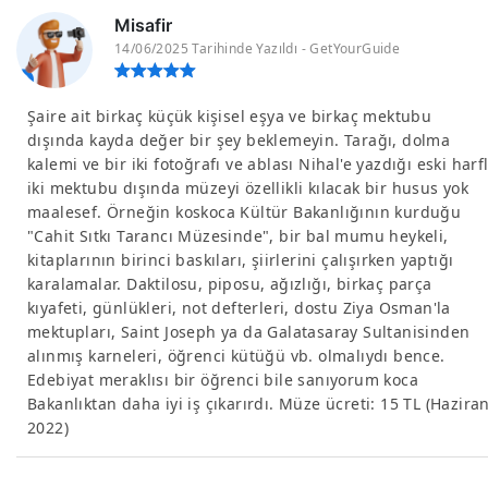
Misafir
14/06/2025 Tarihinde Yazıldı - GetYourGuide
Şaire ait birkaç küçük kişisel eşya ve birkaç mektubu
dışında kayda değer bir şey beklemeyin. Tarağı, dolma
kalemi ve bir iki fotoğrafı ve ablası Nihal'e yazdığı eski harfl
iki mektubu dışında müzeyi özellikli kılacak bir husus yok
maalesef. Örneğin koskoca Kültür Bakanlığının kurduğu
"Cahit Sıtkı Tarancı Müzesinde", bir bal mumu heykeli,
kitaplarının birinci baskıları, şiirlerini çalışırken yaptığı
karalamalar. Daktilosu, piposu, ağızlığı, birkaç parça
kıyafeti, günlükleri, not defterleri, dostu Ziya Osman'la
mektupları, Saint Joseph ya da Galatasaray Sultanisinden
alınmış karneleri, öğrenci kütüğü vb. olmalıydı bence.
Edebiyat meraklısı bir öğrenci bile sanıyorum koca
Bakanlıktan daha iyi iş çıkarırdı. Müze ücreti: 15 TL (Hazira
2022)