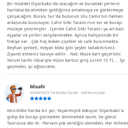
Bir müddet Diyarbakır'da olacağım ve buradaki yerlerin
haritalarda elimden geldiğince anlatmaya ve göstermeye
çalışacağım. Burası Sur'da bulunun Ulu Camii'nin hemen
arkasında bulunuyor. Cahit Sıtkı Tarancı'nın evi ve burayı
müzeye çevirmişler . İçeride Cahit Sıtkı Tarancı ya ait bazı
eşyalar ve şiirleri sergilenmekte. Ayrıca bahçesinde bir
fıskiye var . Çok hoş kokan çiçekler ve cafe bulunmakta.
Reyhan şerbeti, meyan kökü gibi şeyler tadabilirsiniz.
Ziyaret etmeniz tavsiye edilir. . Not: Müze kart geçerlidir.
Yorum tarihi itibariyle müze kartsız giriş ücreti 15 TL . . İyi
gezmeler, iyi eğlenceler.
Misafir
03/06/2025 Tarihinde Yazıldı - GetYourGuide
Kesinlikle harika bir yer. Yaşanmışlık kokuyor. Diyarbakır'a
gidip de burayı görmeden dönmemek lazım. Ve gönül
Tanrısına der ki: -Pervam yok verdiğin elemden; Her mihne