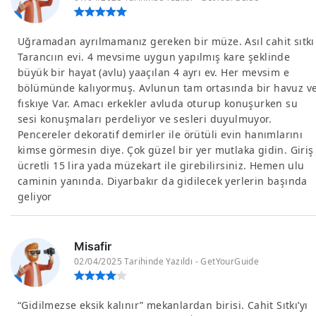
Uğramadan ayrılmamanız gereken bir müze. Asıl cahit sıtkı
Tarancıın evi. 4 mevsime uygun yapılmış kare şeklinde
büyük bir hayat (avlu) yaaçılan 4 ayrı ev. Her mevsim e
bölümünde kalıyormuş. Avlunun tam ortasında bir havuz v
fıskıye Var. Amacı erkekler avluda oturup konuşurken su
sesi konuşmaları perdeliyor ve sesleri duyulmuyor.
Pencereler dekoratif demirler ile örütüli evin hanımlarını
kimse görmesin diye. Çok güzel bir yer mutlaka gidin. Giriş
ücretli 15 lira yada müzekart ile girebilirsiniz. Hemen ulu
caminin yanında. Diyarbakır da gidilecek yerlerin başında
geliyor
Misafir
02/04/2025 Tarihinde Yazıldı - GetYourGuide
“Gidilmezse eksik kalınır” mekanlardan birisi. Cahit Sıtkı’yı