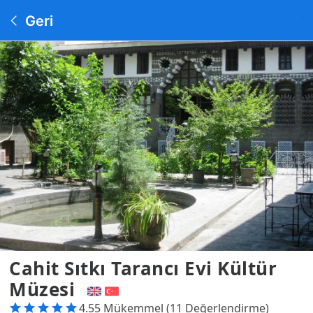
Geri
Cahit Sıtkı Tarancı Evi Kültür
Müzesi
4.55 Mükemmel (11 Değerlendirme)