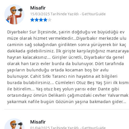
Misafir
15/03/2025 Tarihinde Yazıldı - GetYourGuide
Diyarbakır Sur İlçesinde, şairin doğduğu ve büyüdüğü ev
müze olarak hizmet vermektedir...Diyarbakır merkezde ulu
caminin sağ sokağından girdikten sonra yürüyerek bir kaç
dakikada gidebilirsiniz. İlk girişte karşılaştığınız manzaraya
hayran kalacaksınız... Girişler ücretli, Diyarbakır'da genel
olarak han tarzı evler burda da bulunuyor. Dört tarafında
yapıların bulunduğu ortada kocaman boş bir avlu
bulunuyor. Cahit Sıtkı Tarancı nin hayatına ait bilgileri
burada bulabilirsiniz... Cümleleri Otuz Beş Yaş Şiiri ilk kısm
ile bitirelim... Yaş otuz beş yolun yarısı eder Dante gibi
ortasındayız ömrün Delikanlı çağımızdaki cevher Yalvarmak
yakarmak nafile bugün Gözünün yaşına bakmadan gider...
Misafir
01/04/2025 Tarihinde Yazıldı - GetYourGuide