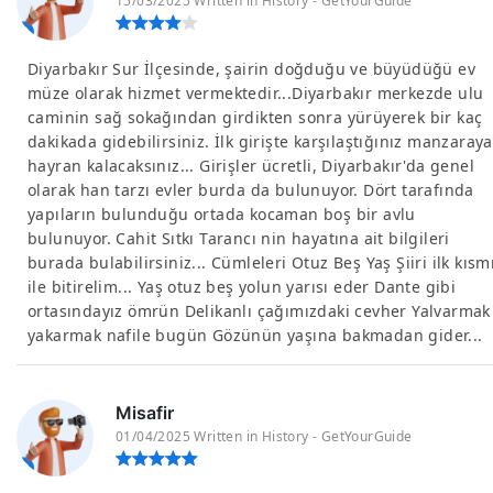
15/03/2025 Written in History - GetYourGuide
Diyarbakır Sur İlçesinde, şairin doğduğu ve büyüdüğü ev
müze olarak hizmet vermektedir...Diyarbakır merkezde ulu
caminin sağ sokağından girdikten sonra yürüyerek bir kaç
dakikada gidebilirsiniz. İlk girişte karşılaştığınız manzaraya
hayran kalacaksınız... Girişler ücretli, Diyarbakır'da genel
olarak han tarzı evler burda da bulunuyor. Dört tarafında
yapıların bulunduğu ortada kocaman boş bir avlu
bulunuyor. Cahit Sıtkı Tarancı nin hayatına ait bilgileri
burada bulabilirsiniz... Cümleleri Otuz Beş Yaş Şiiri ilk kısm
ile bitirelim... Yaş otuz beş yolun yarısı eder Dante gibi
ortasındayız ömrün Delikanlı çağımızdaki cevher Yalvarmak
yakarmak nafile bugün Gözünün yaşına bakmadan gider...
Misafir
01/04/2025 Written in History - GetYourGuide