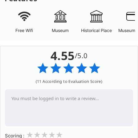
Free Wifi
Museum
Historical Place
Museum 
4.55
/5.0
(11 According to Evaluation Score)
1
2
3
4
5
Scoring :