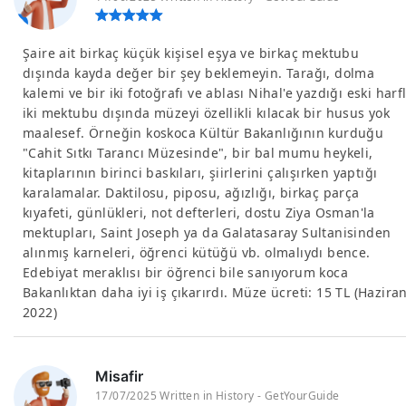
Şaire ait birkaç küçük kişisel eşya ve birkaç mektubu
dışında kayda değer bir şey beklemeyin. Tarağı, dolma
kalemi ve bir iki fotoğrafı ve ablası Nihal'e yazdığı eski harfl
iki mektubu dışında müzeyi özellikli kılacak bir husus yok
maalesef. Örneğin koskoca Kültür Bakanlığının kurduğu
"Cahit Sıtkı Tarancı Müzesinde", bir bal mumu heykeli,
kitaplarının birinci baskıları, şiirlerini çalışırken yaptığı
karalamalar. Daktilosu, piposu, ağızlığı, birkaç parça
kıyafeti, günlükleri, not defterleri, dostu Ziya Osman'la
mektupları, Saint Joseph ya da Galatasaray Sultanisinden
alınmış karneleri, öğrenci kütüğü vb. olmalıydı bence.
Edebiyat meraklısı bir öğrenci bile sanıyorum koca
Bakanlıktan daha iyi iş çıkarırdı. Müze ücreti: 15 TL (Hazira
2022)
Misafir
17/07/2025 Written in History - GetYourGuide