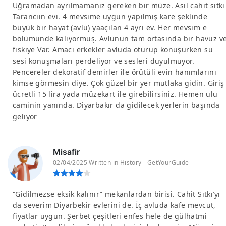
Uğramadan ayrılmamanız gereken bir müze. Asıl cahit sıtkı
Tarancıın evi. 4 mevsime uygun yapılmış kare şeklinde
büyük bir hayat (avlu) yaaçılan 4 ayrı ev. Her mevsim e
bölümünde kalıyormuş. Avlunun tam ortasında bir havuz v
fıskıye Var. Amacı erkekler avluda oturup konuşurken su
sesi konuşmaları perdeliyor ve sesleri duyulmuyor.
Pencereler dekoratif demirler ile örütüli evin hanımlarını
kimse görmesin diye. Çok güzel bir yer mutlaka gidin. Giriş
ücretli 15 lira yada müzekart ile girebilirsiniz. Hemen ulu
caminin yanında. Diyarbakır da gidilecek yerlerin başında
geliyor
Misafir
02/04/2025 Written in History - GetYourGuide
“Gidilmezse eksik kalınır” mekanlardan birisi. Cahit Sıtkı’yı
da severim Diyarbekir evlerini de. İç avluda kafe mevcut,
fiyatlar uygun. Şerbet çeşitleri enfes hele de gülhatmi