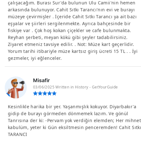
çalışacağım. Burası Sur'da bulunun Ulu Camii'nin hemen
arkasında bulunuyor. Cahit Sıtkı Tarancı'nın evi ve burayı
müzeye çevirmişler . İçeride Cahit Sıtkı Tarancı ya ait bazı
eşyalar ve şiirleri sergilenmekte. Ayrıca bahçesinde bir
fıskiye var . Çok hoş kokan çiçekler ve cafe bulunmakta.
Reyhan şerbeti, meyan kökü gibi şeyler tadabilirsiniz.
Ziyaret etmeniz tavsiye edilir. . Not: Müze kart geçerlidir.
Yorum tarihi itibariyle müze kartsız giriş ücreti 15 TL . . İyi
gezmeler, iyi eğlenceler.
Misafir
03/06/2025 Written in History - GetYourGuide
Kesinlikle harika bir yer. Yaşanmışlık kokuyor. Diyarbakır'a
gidip de burayı görmeden dönmemek lazım. Ve gönül
Tanrısına der ki: -Pervam yok verdiğin elemden; Her mihne
kabulüm, yeter ki Gün eksiltmesin penceremden! Cahit Sıtk
TARANCI