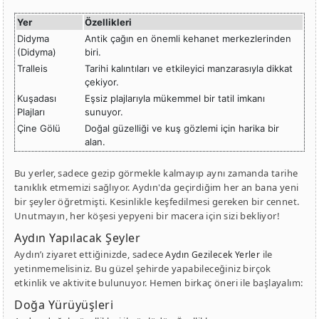
Yer
Özellikleri
Didyma
Antik çağın en önemli kehanet merkezlerinden
(Didyma)
biri.
Tralleis
Tarihi kalıntıları ve etkileyici manzarasıyla dikkat
çekiyor.
Kuşadası
Eşsiz plajlarıyla mükemmel bir tatil imkanı
Plajları
sunuyor.
Çine Gölü
Doğal güzelliği ve kuş gözlemi için harika bir
alan.
Bu yerler, sadece gezip görmekle kalmayıp aynı zamanda tarihe
tanıklık etmemizi sağlıyor. Aydın'da geçirdiğim her an bana yeni
bir şeyler öğretmişti. Kesinlikle keşfedilmesi gereken bir cennet.
Unutmayın, her köşesi yepyeni bir macera için sizi bekliyor!
Aydın Yapılacak Şeyler
Aydın’ı ziyaret ettiğinizde, sadece
ile
Aydın Gezilecek Yerler
yetinmemelisiniz. Bu güzel şehirde yapabileceğiniz birçok
etkinlik ve aktivite bulunuyor. Hemen birkaç öneri ile başlayalım:
Doğa Yürüyüşleri