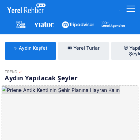
✨ Aydın Keşfet
🎟️ Yerel Turlar
🧭 Yapı
Şeyl
TREND
Aydın Yapılacak Şeyler