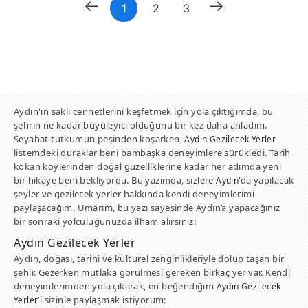
1
2
3
Aydın'ın saklı cennetlerini keşfetmek için yola çıktığımda, bu
şehrin ne kadar büyüleyici olduğunu bir kez daha anladım.
Seyahat tutkumun peşinden koşarken,
Aydın Gezilecek Yerler
listemdeki duraklar beni bambaşka deneyimlere sürükledi. Tarih
kokan köylerinden doğal güzelliklerine kadar her adımda yeni
bir hikaye beni bekliyordu. Bu yazımda, sizlere
'da yapılacak
Aydın
şeyler ve gezilecek yerler hakkında kendi deneyimlerimi
paylaşacağım. Umarım, bu yazı sayesinde Aydın’a yapacağınız
bir sonraki yolculuğunuzda ilham alırsınız!
Aydın Gezilecek Yerler
Aydın, doğası, tarihi ve kültürel zenginlikleriyle dolup taşan bir
şehir. Gezerken mutlaka görülmesi gereken birkaç yer var. Kendi
deneyimlerimden yola çıkarak, en beğendiğim
Aydın Gezilecek
’i sizinle paylaşmak istiyorum:
Yerler