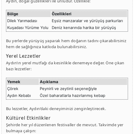
Aydın, doğal güzellikleri ile ünlüdür. Özellikle:
Bölge
Özellikleri
Dilek Yarımadası
Eşsiz manzaralar ve yürüyüş parkurları
Kuşadası Yürüme Yolu
Deniz kenarında harika bir yürüyüş
Bu yerlerde yürüyüş yaparak hem doğanın tadını çıkarabilirsiniz
hem de sağlığınıza katkıda bulunabilirsiniz.
Yerel Lezzetler
Aydın’ın yerel mutfağı da kesinlikle denemeye değer. Öne çıkan
bazı lezzetler:
Yemek
Açıklama
Çörek
Peynirli ve zeytinli seçeneğiyle
Aydın Kebabı
Özel baharatlarla hazırlanmış kebap
Bu lezzetler, Aydın’daki deneyiminizi zenginleştirecek.
Kültürel Etkinlikler
Şehirde her yıl düzenlenen festivaller de mevcut. Takvimde yer
bulmaya çalışın: