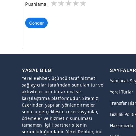
1
2
3
4
5
Puanlama :
Gönder
YASAL BILGI
SAYFALA
Yerel Rehber, üçüncü taraf hizmet
Yapılacak Şe
sağlayıcılar tarafından sunulan tur ve
aktiviteler için bir arama ve
Yerel Turlar
karşılaştırma platformudur. Sitemiz
Transfer Hiz
üzerinden yapılan yönlendirmeler
sonucu gerçekleşen rezervasyonlar,
Gizlilik Politi
ödemeler ve hizmetin sunulması
tamamen ilgili partner sitenin
Hakkımızda
sorumluluğundadır. Yerel Rehber, bu