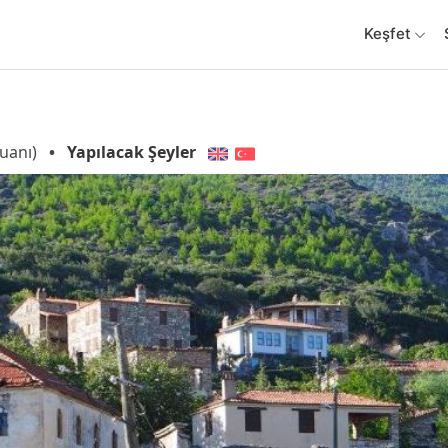
Keşfet
uanı)
•
Yapılacak Şeyler