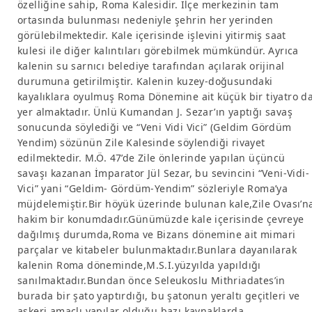
özelliğine sahip, Roma Kalesidir. İlçe merkezinin tam
ortasında bulunması nedeniyle şehrin her yerinden
görülebilmektedir. Kale içerisinde işlevini yitirmiş saat
kulesi ile diğer kalıntıları görebilmek mümkündür. Ayrıca
kalenin su sarnıcı belediye tarafından açılarak orijinal
durumuna getirilmiştir. Kalenin kuzey-doğusundaki
kayalıklara oyulmuş Roma Dönemine ait küçük bir tiyatro d
yer almaktadır. Ünlü Kumandan J. Sezar’ın yaptığı savaş
sonucunda söylediği ve “Veni Vidi Vici” (Geldim Gördüm
Yendim) sözünün Zile Kalesinde söylendiği rivayet
edilmektedir. M.Ö. 47’de Zile önlerinde yapılan üçüncü
savaşı kazanan İmparator Jül Sezar, bu sevincini “Veni-Vidi-
Vici” yani “Geldim- Gördüm-Yendim” sözleriyle Roma’ya
müjdelemiştir.Bir höyük üzerinde bulunan kale,Zile Ovası’n
hakim bir konumdadır.Günümüzde kale içerisinde çevreye
dağılmış durumda,Roma ve Bizans dönemine ait mimari
parçalar ve kitabeler bulunmaktadır.Bunlara dayanılarak
kalenin Roma döneminde,M.S.I.yüzyılda yapıldığı
sanılmaktadır.Bundan önce Seleukoslu Mithriadates’in
burada bir şato yaptırdığı, bu şatonun yeraltı geçitleri ve
askeri amaçlı yapılar olduğu bazı kaynaklarda