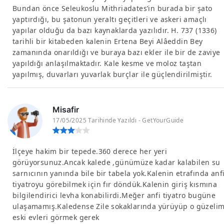
Bundan önce Seleukoslu Mithriadates’in burada bir şato
yaptırdığı, bu şatonun yeraltı geçitleri ve askeri amaçlı
yapılar olduğu da bazı kaynaklarda yazılıdır. H. 737 (1336)
tarihli bir kitabeden kalenin Ertena Beyi Alâeddin Bey
zamanında onarıldığı ve buraya bazı ekler ile bir de zaviye
yapıldığı anlaşılmaktadır. Kale kesme ve moloz taştan
yapılmış, duvarları yuvarlak burçlar ile güçlendirilmiştir.
Misafir
17/05/2025 Tarihinde Yazıldı - GetYourGuide
İlçeye hakim bir tepede.360 derece her yeri
görüyorsunuz.Ancak kalede ,günümüze kadar kalabilen su
sarnıcının yanında bile bir tabela yok.Kalenin etrafında anf
tiyatroyu görebilmek için fır döndük.Kalenin giriş kısmına
bilgilendirici levha konabilirdi.Meğer anfi tiyatro bugüne
ulaşamamış.Kaledense Zile sokaklarında yürüyüp o güzeli
eski evleri görmek gerek