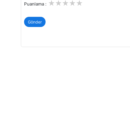
1
2
3
4
5
Puanlama :
Gönder