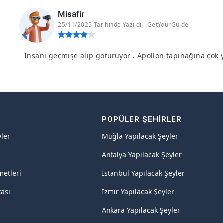
Misafir
25/11/2025 Tarihinde Yazıldı - GetYourGuide
İnsanı geçmişe alıp götürüyor . Apollon tapınağına çok
R
POPÜLER ŞEHIRLER
yler
Muğla Yapılacak Şeyler
Antalya Yapılacak Şeyler
metleri
İstanbul Yapılacak Şeyler
kası
İzmir Yapılacak Şeyler
Ankara Yapılacak Şeyler