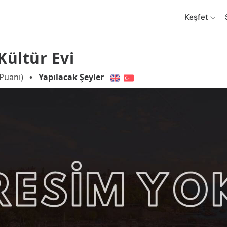
Keşfet
Kültür Evi
Puanı)
•
Yapılacak Şeyler