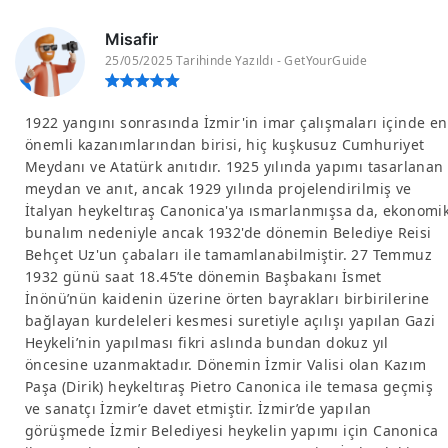
Misafir
25/05/2025 Tarihinde Yazıldı - GetYourGuide
1922 yangını sonrasında İzmir'in imar çalışmaları içinde en
önemli kazanımlarından birisi, hiç kuşkusuz Cumhuriyet
Meydanı ve Atatürk anıtıdır. 1925 yılında yapımı tasarlanan
meydan ve anıt, ancak 1929 yılında projelendirilmiş ve
İtalyan heykeltıraş Canonica'ya ısmarlanmışsa da, ekonomi
bunalım nedeniyle ancak 1932'de dönemin Belediye Reisi
Behçet Uz'un çabaları ile tamamlanabilmiştir. 27 Temmuz
1932 günü saat 18.45’te dönemin Başbakanı İsmet
İnönü’nün kaidenin üzerine örten bayrakları birbirilerine
bağlayan kurdeleleri kesmesi suretiyle açılışı yapılan Gazi
Heykeli’nin yapılması fikri aslında bundan dokuz yıl
öncesine uzanmaktadır. Dönemin İzmir Valisi olan Kazım
Paşa (Dirik) heykeltıraş Pietro Canonica ile temasa geçmiş
ve sanatçı İzmir’e davet etmiştir. İzmir’de yapılan
görüşmede İzmir Belediyesi heykelin yapımı için Canonica