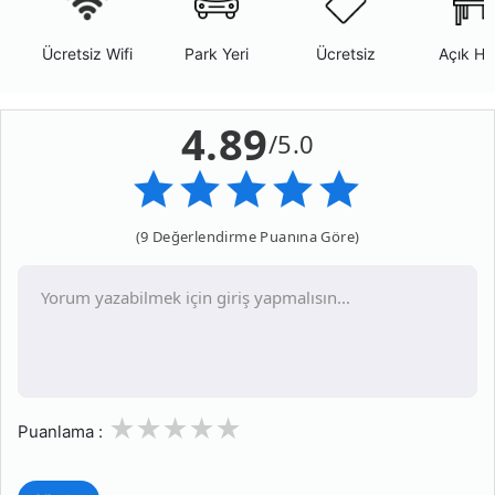
Ücretsiz Wifi
Park Yeri
Ücretsiz
Açık Ha
4.89
/5.0
(9 Değerlendirme Puanına Göre)
1
2
3
4
5
Puanlama :