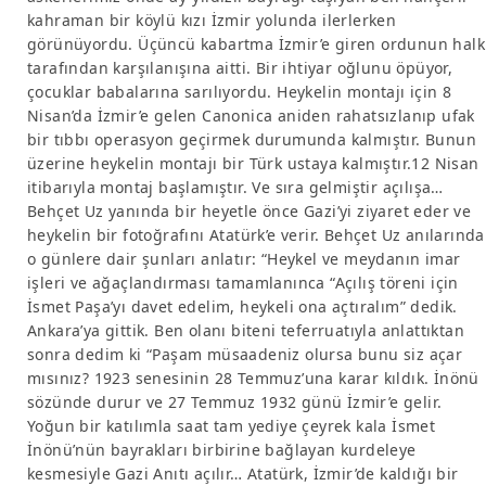
kahraman bir köylü kızı İzmir yolunda ilerlerken
görünüyordu. Üçüncü kabartma İzmir’e giren ordunun halk
tarafından karşılanışına aitti. Bir ihtiyar oğlunu öpüyor,
çocuklar babalarına sarılıyordu. Heykelin montajı için 8
Nisan’da İzmir’e gelen Canonica aniden rahatsızlanıp ufak
bir tıbbı operasyon geçirmek durumunda kalmıştır. Bunun
üzerine heykelin montajı bir Türk ustaya kalmıştır.12 Nisan
itibarıyla montaj başlamıştır. Ve sıra gelmiştir açılışa…
Behçet Uz yanında bir heyetle önce Gazi’yi ziyaret eder ve
heykelin bir fotoğrafını Atatürk’e verir. Behçet Uz anılarında
o günlere dair şunları anlatır: “Heykel ve meydanın imar
işleri ve ağaçlandırması tamamlanınca “Açılış töreni için
İsmet Paşa’yı davet edelim, heykeli ona açtıralım” dedik.
Ankara’ya gittik. Ben olanı biteni teferruatıyla anlattıktan
sonra dedim ki “Paşam müsaadeniz olursa bunu siz açar
mısınız? 1923 senesinin 28 Temmuz’una karar kıldık. İnönü
sözünde durur ve 27 Temmuz 1932 günü İzmir’e gelir.
Yoğun bir katılımla saat tam yediye çeyrek kala İsmet
İnönü’nün bayrakları birbirine bağlayan kurdeleye
kesmesiyle Gazi Anıtı açılır… Atatürk, İzmir’de kaldığı bir