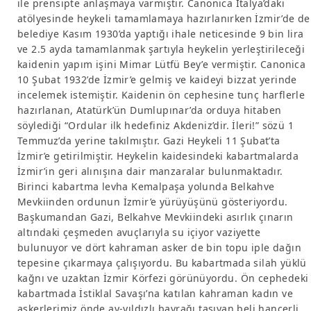
ile prensipte anlaşmaya varmıştır. Canonica İtalya’daki
atölyesinde heykeli tamamlamaya hazırlanırken İzmir’de de
belediye Kasım 1930’da yaptığı ihale neticesinde 9 bin lira
ve 2.5 ayda tamamlanmak şartıyla heykelin yerleştirileceği
kaidenin yapım işini Mimar Lütfü Bey’e vermiştir. Canonica
10 Şubat 1932’de İzmir’e gelmiş ve kaideyi bizzat yerinde
incelemek istemiştir. Kaidenin ön cephesine tunç harflerle
hazırlanan, Atatürk’ün Dumlupınar’da orduya hitaben
söylediği “Ordular ilk hedefiniz Akdeniz’dir. İleri!” sözü 1
Temmuz’da yerine takılmıştır. Gazi Heykeli 11 Şubat’ta
İzmir’e getirilmiştir. Heykelin kaidesindeki kabartmalarda
İzmir’in geri alınışına dair manzaralar bulunmaktadır.
Birinci kabartma levha Kemalpaşa yolunda Belkahve
Mevkiinden ordunun İzmir’e yürüyüşünü gösteriyordu.
Başkumandan Gazi, Belkahve Mevkiindeki asırlık çınarın
altındaki çeşmeden avuçlarıyla su içiyor vaziyette
bulunuyor ve dört kahraman asker de bin topu iple dağın
tepesine çıkarmaya çalışıyordu. Bu kabartmada silah yüklü
kağnı ve uzaktan İzmir Körfezi görünüyordu. Ön cephedeki
kabartmada İstiklal Savaşı’na katılan kahraman kadın ve
askerlerimiz önde ay-yıldızlı bayrağı taşıyan beli hançerli