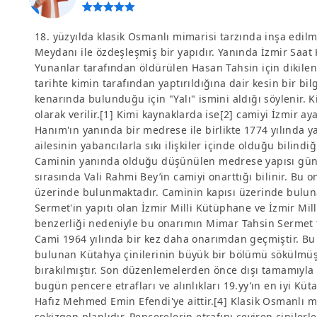
18. yüzyılda klasik Osmanlı mimarisi tarzında inşa edilm
Meydanı ile özdeşleşmiş bir yapıdır. Yanında İzmir Saa
Yunanlar tarafından öldürülen Hasan Tahsin için dikilen
tarihte kimin tarafından yaptırıldığına dair kesin bir bi
kenarında bulunduğu için "Yalı" ismini aldığı söylenir. 
olarak verilir.[1] Kimi kaynaklarda ise[2] camiyi İzmir 
Hanım'ın yanında bir medrese ile birlikte 1774 yılında yap
ailesinin yabancılarla sıkı ilişkiler içinde olduğu bilindiğ
Caminin yanında olduğu düşünülen medrese yapısı gün
sırasında Vali Rahmi Bey’in camiyi onarttığı bilinir. Bu on
üzerinde bulunmaktadır. Caminin kapısı üzerinde bulu
Sermet'in yapıtı olan İzmir Milli Kütüphane ve İzmir Mi
benzerliği nedeniyle bu onarımın Mimar Tahsin Sermet 
Cami 1964 yılında bir kez daha onarımdan geçmiştir. B
bulunan Kütahya çinilerinin büyük bir bölümü sökülmüş,
bırakılmıştır. Son düzenlemelerden önce dışı tamamıyla K
bugün pencere etrafları ve alınlıkları 19.yy’ın en iyi Küt
Hafız Mehmed Emin Efendi'ye aittir.[4] Klasik Osmanlı 
sekizgen planlıdır. Pencerelerin etrafını çeviren çiniler