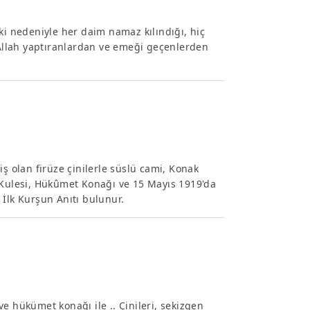
ki nedeniyle her daim namaz kılındığı, hiç
Allah yaptıranlardan ve emeği geçenlerden
iş olan firüze çinilerle süslü cami, Konak
t Kulesi, Hükûmet Konağı ve 15 Mayıs 1919'da
 İlk Kurşun Anıtı bulunur.
e hükümet konağı ile .. Çinileri, sekizgen