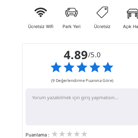
Ücretsiz Wifi
Park Yeri
Ücretsiz
Açık H
4.89
/5.0
(9 Değerlendirme Puanına Göre)
1
2
3
4
5
Puanlama :