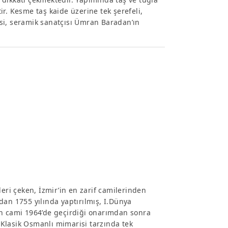
tir. Kesme taş kaide üzerine tek şerefeli,
si, seramik sanatçısı Ümran Baradan’ın
leri çeken, İzmir’in en zarif camilerinden
dan 1755 yılında yaptırılmış, I.Dünya
olan cami 1964’de geçirdiği onarımdan sonra
. Klasik Osmanlı mimarisi tarzında tek