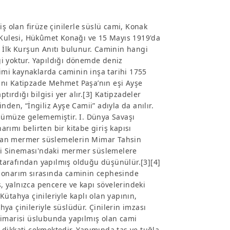
iş olan firüze çinilerle süslü cami, Konak
t Kulesi, Hükûmet Konağı ve 15 Mayıs 1919'da
 İlk Kurşun Anıtı bulunur. Caminin hangi
lgi yoktur. Yapıldığı dönemde deniz
Kimi kaynaklarda caminin inşa tarihi 1755
ayanı Katipzade Mehmet Paşa’nın eşi Ayşe
tırdığı bilgisi yer alır.[3] Katipzadeler
inden, “İngiliz Ayşe Camii” adıyla da anılır.
ümüze gelememiştir. I. Dünya Savaşı
arımı belirten bir kitabe giriş kapısı
nan mermer süslemelerin Mimar Tahsin
lli Sineması'ndaki mermer süslemelere
tarafından yapılmış olduğu düşünülür.[3][4]
u onarım sırasında caminin cephesinde
 yalnızca pencere ve kapı sövelerindeki
ütahya çinileriyle kaplı olan yapının,
ahya çinileriyle süslüdür. Çinilerin imzası
mimarisi üslubunda yapılmış olan cami
le dikkati çekmektedir. Yapımında taş ve tuğla