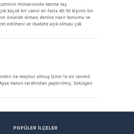
lı caminin mimarisinde kesme taş
 çok küçük bir camii en fazla 40-50 kişinin bir
ının önünde olması denize nazır konumu ve
ret edilmesi ve ibadete açık olması çok
inileri ile meşhur olmuş İzmir'in en sevimli
Ayşe Hatun tarafından yaptırılmış. Sekizgen
POPÜLER İLÇELER