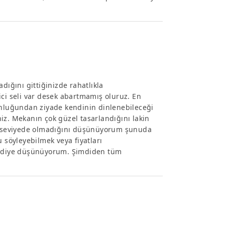
r
dığını gittiğinizde rahatlıkla
ici seli var desek abartmamış oluruz. En
luğundan ziyade kendinin dinlenebileceği
iniz. Mekanın çok güzel tasarlandığını lakin
ek seviyede olmadığını düşünüyorum şunuda
u söyleyebilmek veya fiyatları
or diye düşünüyorum. Şimdiden tüm