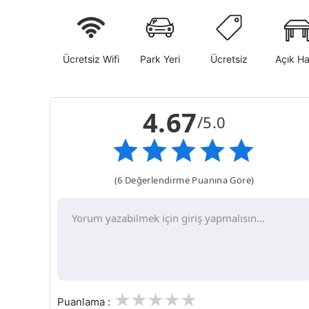
Ücretsiz Wifi
Park Yeri
Ücretsiz
Açık H
4.67
/5.0
(6 Değerlendirme Puanına Göre)
1
2
3
4
5
Puanlama :