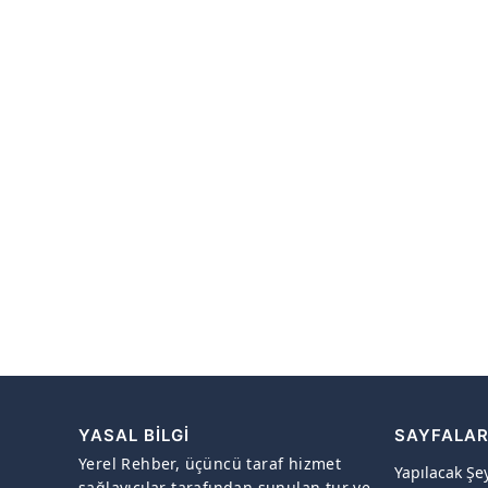
YASAL BILGI
SAYFALA
Yerel Rehber, üçüncü taraf hizmet
Yapılacak Şe
sağlayıcılar tarafından sunulan tur ve