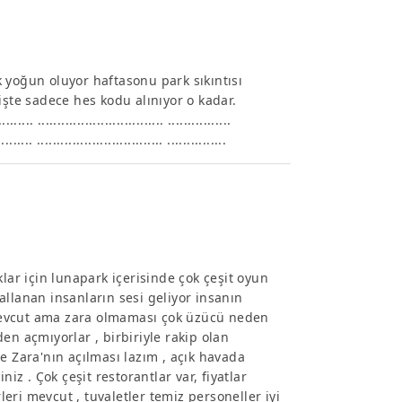
 yoğun oluyor haftasonu park sıkıntısı
işte sadece hes kodu alınıyor o kadar.
.. ................................ ................
......... ................................ ...............
lar için lunapark içerisinde çok çeşit oyun
llanan insanların sesi geliyor insanın
mevcut ama zara olmaması çok üzücü neden
en açmıyorlar , birbiriyle rakip olan
e Zara'nın açılması lazım , açık havada
iz . Çok çeşit restorantlar var, fiyatlar
ri mevcut , tuvaletler temiz personeller iyi