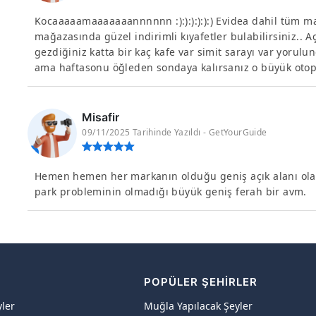
Kocaaaaamaaaaaaannnnnn :):):):):):) Evidea dahil tüm m
mağazasında güzel indirimli kıyafetler bulabilirsiniz.. 
gezdiğiniz katta bir kaç kafe var simit sarayı var yorulun
ama haftasonu öğleden sondaya kalırsanız o büyük otopar
Misafir
09/11/2025 Tarihinde Yazıldı - GetYourGuide
Hemen hemen her markanın olduğu geniş açık alanı ola
park probleminin olmadığı büyük geniş ferah bir avm.
R
POPÜLER ŞEHIRLER
yler
Muğla Yapılacak Şeyler