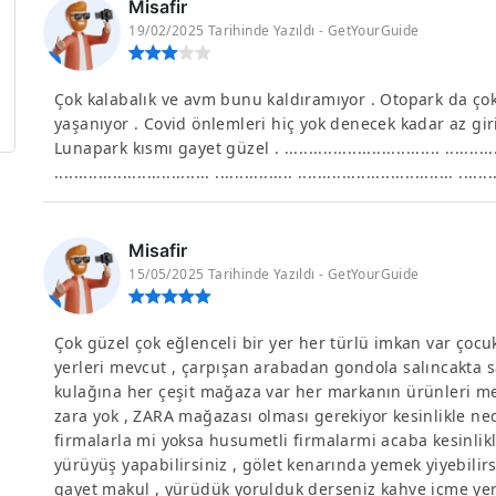
Misafir
19/02/2025 Tarihinde Yazıldı - GetYourGuide
Çok kalabalık ve avm bunu kaldıramıyor . Otopark da çok
yaşanıyor . Covid önlemleri hiç yok denecek kadar az gir
Lunapark kısmı gayet güzel . ................................ .................
................................ ................ ................................ .......
Misafir
15/05/2025 Tarihinde Yazıldı - GetYourGuide
Çok güzel çok eğlenceli bir yer her türlü imkan var çocuk
yerleri mevcut , çarpışan arabadan gondola salıncakta sa
kulağına her çeşit mağaza var her markanın ürünleri 
zara yok , ZARA mağazası olması gerekiyor kesinlikle ned
firmalarla mi yoksa husumetli firmalarmi acaba kesinlikl
yürüyüş yapabilirsiniz , gölet kenarında yemek yiyebilirsin
gayet makul , yürüdük yorulduk derseniz kahve içme yerle