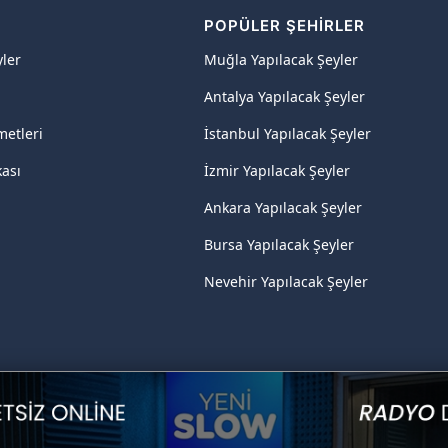
R
POPÜLER ŞEHIRLER
yler
Muğla Yapılacak Şeyler
Antalya Yapılacak Şeyler
metleri
İstanbul Yapılacak Şeyler
kası
İzmir Yapılacak Şeyler
Ankara Yapılacak Şeyler
Bursa Yapılacak Şeyler
Nevehir Yapılacak Şeyler
Hotel AI
Bungalov Evler
Yatta evlilik teklifi