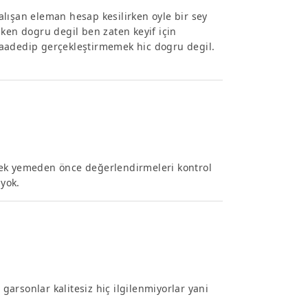
lışan eleman hesap kesilirken oyle bir sey
aken dogru degil ben zaten keyif için
vaadedip gerçekleştirmemek hic dogru degil.
mek yemeden önce değerlendirmeleri kontrol
yok.
arsonlar kalitesiz hiç ilgilenmiyorlar yani