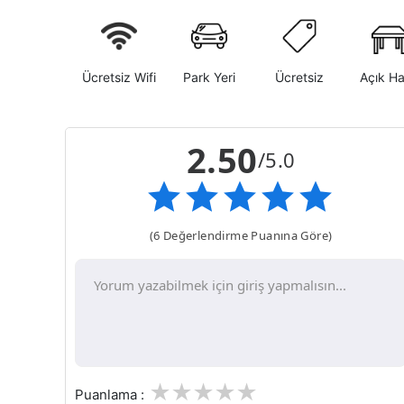
Ücretsiz Wifi
Park Yeri
Ücretsiz
Açık H
2.50
/5.0
(6 Değerlendirme Puanına Göre)
1
2
3
4
5
Puanlama :