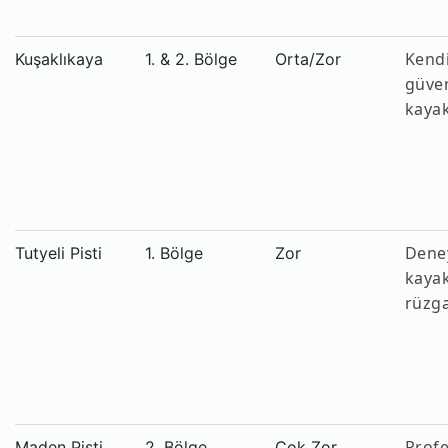
Kend
Kuşaklıkaya
1. & 2. Bölge
Orta/Zor
güve
kaya
Dene
Tutyeli Pisti
1. Bölge
Zor
kayak
rüzg
Profe
Maden Pisti
2. Bölge
Çok Zor