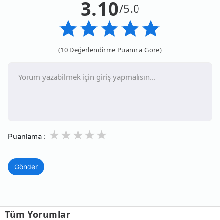
3.10
/5.0
(10 Değerlendirme Puanına Göre)
1
2
3
4
5
Puanlama :
Gönder
Tüm Yorumlar