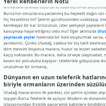
Yerel Rehberlerin Notu
Yerel Rehberler tarafından oluşturulan bu makale bilgi vermek amacıyla oluş
Bursa'nın omuzlarına yaslanmış bu heybetli dağın sizi 
hiç hissettiniz mi? Şehrin gürültüsünden uzaklaşıp, ist
bembeyaz bir kar örtüsünün, ister yemyeşil yaylaları
kavuşmayı hayal ettiğiniz oldu mu? Eğer aklınızda
Ulu
yapılacak şeyler
hakkında bir liste oluşturmak varsa,
yerdesiniz. Çünkü Uludağ, sadece bir kış tatili destina
dört mevsim boyunca macera, huzur ve lezzet vadeden 
kaçış noktasıdır. Bu macera, daha zirveye ulaşmadan, 
kesen bir yolculukla başlıyor: teleferikle gökyüzüne d
unutulmaz bir tırmanış.
Dünyanın en uzun teleferik hatları
biriyle ormanların üzerinden süzülü
Uludağ maceranızın ilk perdesi, sizi şehrin içinden alıp
taşıyan Bursa Teleferik ile açılıyor. Modern ve donanım
istasyonundan 8 kişilik panoramik kabinlere bindiğiniz