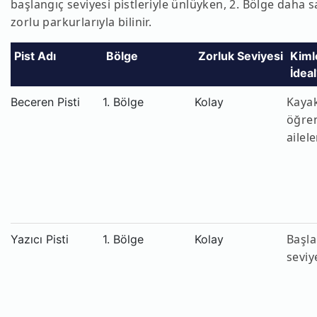
başlangıç seviyesi pistleriyle ünlüyken, 2. Bölge daha s
zorlu parkurlarıyla bilinir.
Pist Adı
Bölge
Zorluk Seviyesi
Kimle
İdea
Kaya
Beceren Pisti
1. Bölge
Kolay
öğren
aile
Başla
Yazıcı Pisti
1. Bölge
Kolay
sevi