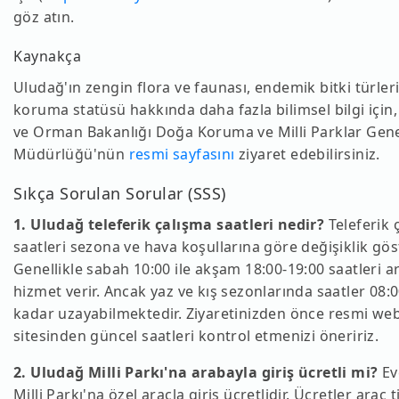
göz atın.
Kaynakça
Uludağ'ın zengin flora ve faunası, endemik bitki türleri
koruma statüsü hakkında daha fazla bilimsel bilgi için,
ve Orman Bakanlığı Doğa Koruma ve Milli Parklar Gen
Müdürlüğü'nün
resmi sayfasını
ziyaret edebilirsiniz.
Sıkça Sorulan Sorular (SSS)
1. Uludağ teleferik çalışma saatleri nedir?
Teleferik 
saatleri sezona ve hava koşullarına göre değişiklik göst
Genellikle sabah 10:00 ile akşam 18:00-19:00 saatleri a
hizmet verir. Ancak yaz ve kış sezonlarında saatler 08:0
kadar uzayabilmektedir. Ziyaretinizden önce resmi we
sitesinden güncel saatleri kontrol etmenizi öneririz.
2. Uludağ Milli Parkı'na arabayla giriş ücretli mi?
Ev
Milli Parkı'na özel araçla giriş ücretlidir. Ücretler araç t