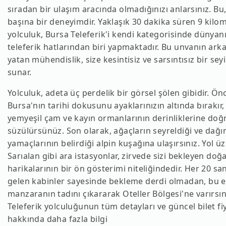
sıradan bir ulaşım aracında olmadığınızı anlarsınız. Bu,
başına bir deneyimdir. Yaklaşık 30 dakika süren 9 kilom
yolculuk, Bursa Teleferik'i kendi kategorisinde dünyan
teleferik hatlarından biri yapmaktadır. Bu unvanın ark
yatan mühendislik, size kesintisiz ve sarsıntısız bir seyi
sunar.
Yolculuk, adeta üç perdelik bir görsel şölen gibidir. Ön
Bursa'nın tarihi dokusunu ayaklarınızın altında bırakır
yemyeşil çam ve kayın ormanlarının derinliklerine doğ
süzülürsünüz. Son olarak, ağaçların seyreldiği ve dağı
yamaçlarının belirdiği alpin kuşağına ulaşırsınız. Yol ü
Sarıalan gibi ara istasyonlar, zirvede sizi bekleyen doğ
harikalarının bir ön gösterimi niteliğindedir. Her 20 sa
gelen kabinler sayesinde bekleme derdi olmadan, bu e
manzaranın tadını çıkararak Oteller Bölgesi'ne varırsın
Teleferik yolculuğunun tüm detayları ve güncel bilet fiy
hakkında daha fazla bilgi