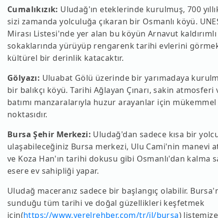
Cumalıkızık:
Uludağ'ın eteklerinde kurulmuş, 700 yıllık
sizi zamanda yolculuğa çıkaran bir Osmanlı köyü. U
Mirası Listesi'nde yer alan bu köyün Arnavut kaldırımlı
sokaklarında yürüyüp rengarenk tarihi evlerini görmek
kültürel bir derinlik katacaktır.
Gölyazı:
Uluabat Gölü üzerinde bir yarımadaya kurul
bir balıkçı köyü. Tarihi Ağlayan Çınarı, sakin atmosferi
batımı manzaralarıyla huzur arayanlar için mükemmel 
noktasıdır.
Bursa Şehir Merkezi:
Uludağ'dan sadece kısa bir yolc
ulaşabileceğiniz Bursa merkezi, Ulu Cami'nin manevi 
ve Koza Han'ın tarihi dokusu gibi Osmanlı'dan kalma s
esere ev sahipliği yapar.
Uludağ maceranız sadece bir başlangıç olabilir. Bursa'
sunduğu tüm tarihi ve doğal güzellikleri keşfetmek
için(
https://www.yerelrehber.com/tr/il/bursa
) listemiz