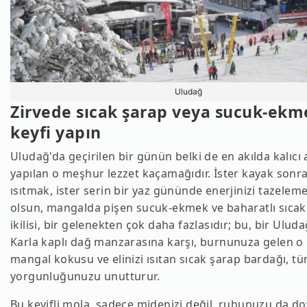
Uludağ
Zirvede sıcak şarap veya sucuk-ekm
keyfi yapın
Uludağ'da geçirilen bir günün belki de en akılda kalıcı 
yapılan o meşhur lezzet kaçamağıdır. İster kayak sonras
ısıtmak, ister serin bir yaz gününde enerjinizi tazeleme
olsun, mangalda pişen sucuk-ekmek ve baharatlı sıcak
ikilisi, bir gelenekten çok daha fazlasıdır; bu, bir Uludağ
Karla kaplı dağ manzarasına karşı, burnunuza gelen o i
mangal kokusu ve elinizi ısıtan sıcak şarap bardağı, t
yorgunluğunuzu unutturur.
Bu keyifli mola, sadece midenizi değil, ruhunuzu da do