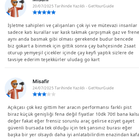
20/07/2025 Tarihinde Yazıldı - GetYourGuide
İşletme sahipleri ve çalışanları çok iyi ve mütevazi insanlar
sadece katı kurallar var kask takmak çarpışmak gaz ve fren
aynı anda basmak gibi olması gerekende budur bencede
biz gokart a binmek için gittik sonra çay bahçesinde 2saat
oturup yemyeşil çicekler içinde çay keyfi yaptık sizlere de
tavsiye ederim teşekkürler uludag go kart
Misafir
24/07/2025 Tarihinde Yazıldı - GetYourGuide
Açıkçası çok kez gittim her aracın performansı farklı pist
biraz küçük genişliği fena değil fiyatlar 10dk 70tl bana kals
değer fakat eğer frensiz sorunlu araç gelirse eziyet gayet
güvenli bursada tek olduğu için tek şansınız burası eğer
başka bir yer olsaydı daha iyi anlatabilirdim enazindan kaf