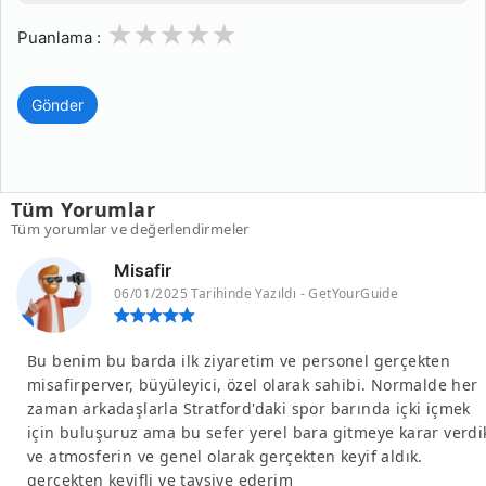
1
2
3
4
5
Puanlama :
Gönder
Tüm Yorumlar
Tüm yorumlar ve değerlendirmeler
Misafir
06/01/2025 Tarihinde Yazıldı - GetYourGuide
Bu benim bu barda ilk ziyaretim ve personel gerçekten
misafirperver, büyüleyici, özel olarak sahibi. Normalde her
zaman arkadaşlarla Stratford'daki spor barında içki içmek
için buluşuruz ama bu sefer yerel bara gitmeye karar verdi
ve atmosferin ve genel olarak gerçekten keyif aldık.
gerçekten keyifli ve tavsiye ederim