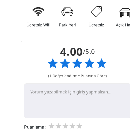
Ücretsiz Wifi
Park Yeri
Ücretsiz
Açık H
4.00
/5.0
(1 Değerlendirme Puanına Göre)
1
2
3
4
5
Puanlama :