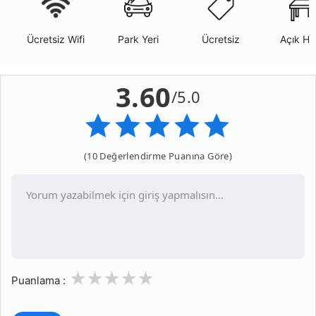
Ücretsiz Wifi
Park Yeri
Ücretsiz
Açık Ha
3.60
/5.0
(10 Değerlendirme Puanına Göre)
1
2
3
4
5
Puanlama :