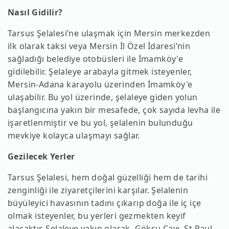
Nasıl Gidilir?
Tarsus Şelalesi’ne ulaşmak için Mersin merkezden
ilk olarak taksi veya Mersin İl Özel İdaresi’nin
sağladığı belediye otobüsleri ile İmamköy'e
gidilebilir. Şelaleye arabayla gitmek isteyenler,
Mersin-Adana karayolu üzerinden İmamköy'e
ulaşabilir. Bu yol üzerinde, şelaleye giden yolun
başlangıcına yakın bir mesafede, çok sayıda levha ile
işaretlenmiştir ve bu yol, şelalenin bulunduğu
mevkiye kolayca ulaşmayı sağlar.
Gezilecek Yerler
Tarsus Şelalesi, hem doğal güzelliği hem de tarihi
zenginliği ile ziyaretçilerini karşılar. Şelalenin
büyüleyici havasının tadını çıkarıp doğa ile iç içe
olmak isteyenler, bu yerleri gezmekten keyif
alacaktır. Şelaleye yakın olarak, Göksu Çayı, St.Paul