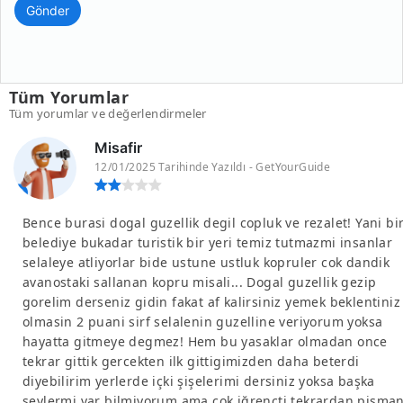
Gönder
Tüm Yorumlar
Tüm yorumlar ve değerlendirmeler
Misafir
12/01/2025 Tarihinde Yazıldı - GetYourGuide
Bence burasi dogal guzellik degil copluk ve rezalet! Yani bi
belediye bukadar turistik bir yeri temiz tutmazmi insanlar
selaleye atliyorlar bide ustune ustluk kopruler cok dandik
avanostaki sallanan kopru misali... Dogal guzellik gezip
gorelim derseniz gidin fakat af kalirsiniz yemek beklentiniz
olmasin 2 puani sirf selalenin guzelline veriyorum yoksa
hayatta gitmeye degmez! Hem bu yasaklar olmadan once
tekrar gittik gercekten ilk gittigimizden daha beterdi
diyebilirim yerlerde içki şişelerimi dersiniz yoksa başka
seylermi var bilmiyorum ama çok iğrençti tekrardan pişma