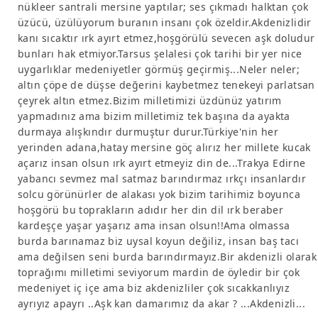
nükleer santrali mersine yaptılar; ses çıkmadı halktan çok
üzücü, üzülüyorum buranın insanı çok özeldir.Akdenizlidir
kanı sıcaktır ırk ayırt etmez,hoşgörülü sevecen aşk doludur
bunları hak etmiyor.Tarsus şelalesi çok tarihi bir yer nice
uygarlıklar medeniyetler görmüş geçirmiş...Neler neler;
altın çöpe de düşse değerini kaybetmez tenekeyi parlatsan
çeyrek altın etmez.Bizim milletimizi üzdünüz yatırım
yapmadınız ama bizim milletimiz tek başına da ayakta
durmaya alışkındır durmuştur durur.Türkiye'nin her
yerinden adana,hatay mersine göç alırız her millete kucak
açarız insan olsun ırk ayırt etmeyiz din de...Trakya Edirne
yabancı sevmez mal satmaz barındırmaz ırkçı insanlardır
solcu görünürler de alakası yok bizim tarihimiz boyunca
hoşgörü bu toprakların adıdır her din dil ırk beraber
kardeşçe yaşar yaşarız ama insan olsun!!Ama olmassa
burda barınamaz biz uysal koyun değiliz, insan baş tacı
ama değilsen seni burda barındırmayız.Bir akdenizli olarak
toprağımı milletimi seviyorum mardin de öyledir bir çok
medeniyet iç içe ama biz akdenizliler çok sıcakkanlıyız
ayrıyız apayrı ..Aşk kan damarımız da akar ? ...Akdenizli...