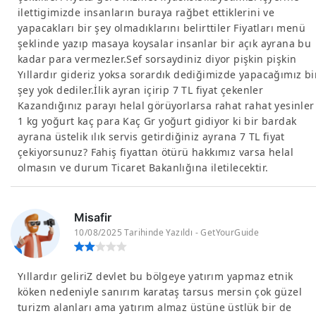
ilettigimizde insanların buraya rağbet ettiklerini ve
yapacakları bir şey olmadıklarını belirttiler Fiyatları menü
şeklinde yazıp masaya koysalar insanlar bir açık ayrana bu
kadar para vermezler.Sef sorsaydiniz diyor pişkin pişkin
Yıllardır gideriz yoksa sorardık dediğimizde yapacağımız bi
şey yok dediler.İlik ayran içirip 7 TL fiyat çekenler
Kazandığınız parayı helal görüyorlarsa rahat rahat yesinler
1 kg yoğurt kaç para Kaç Gr yoğurt gidiyor ki bir bardak
ayrana üstelik ılık servis getirdiğiniz ayrana 7 TL fiyat
çekiyorsunuz? Fahiş fiyattan ötürü hakkımız varsa helal
olmasın ve durum Ticaret Bakanlığına iletilecektir.
Misafir
10/08/2025 Tarihinde Yazıldı - GetYourGuide
Yıllardır geliriZ devlet bu bölgeye yatırım yapmaz etnik
köken nedeniyle sanırım karataş tarsus mersin çok güzel
turizm alanları ama yatırım almaz üstüne üstlük bir de