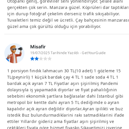
Otoparkı geniş, görevliler seni yönlendiriyor. Şelale alanı
gerçekten çok serin. Manzara güzel. Köprüleri dar taptıklar
için durup fotoğraf çekelim derseniz trafik sıkışabiliyor.
Tuvaletleri temiz değil ve ücretli. Çay bahçesinin manzarası
güzel ama çok gürültü olduğu için yorabiliyor.
Misafir
19/07/2025 Tarihinde Yazıldı - GetYourGuide
1 porsiyon fındık lahmacun 30 TL(10 adet) 1 gözleme 15
TL(peynirli) 1 küçük bardak çay 4 TL 1 sade soda 4 TL 1
bardak açık ayran 7 TL Fiyatlar aşırı şişirilmiş Pandemi
dolayısıyla iş yapamadık diyorlar ve fiyat pahalılığınin
sebebini ekonomik şartlara bağlasalar dahi İstanbul gibi
metropol bir kentte dahi ayran 5 TL dediğimde o ayran
kapalıdır açık ayran değildir diyorlar.Ayran ipilikti ve buz
istedik Buz bulundurmadiklarini rakı satmadiklarini ifade
ettiler Yıllardır gideriz ama fiyatlar aşırı şişirilmiş ve
çektikleri fiyata göre hizmet fiyasko.Sikayetimizi işyerine