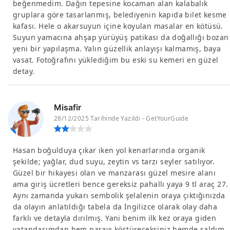
beğenmedim. Dağın tepesine kocaman alan kalabalık
gruplara göre tasarlanmış, belediyenin kapıda bilet kesme
kafası. Hele o akarsuyun içine koyulan masalar en kötüsü.
Suyun yamacına ahşap yürüyüş patikası da doğallığı bozan
yeni bir yapılaşma. Yalın güzellik anlayışı kalmamış, baya
vasat. Fotoğrafını yüklediğim bu eski su kemeri en güzel
detay.
Misafir
28/12/2025 Tarihinde Yazıldı - GetYourGuide
Hasan boğulduya çıkar iken yol kenarlarında organik
şekilde; yağlar, dud suyu, zeytin vs tarzı seyler satılıyor.
Güzel bir hikayesi olan ve manzarası güzel mesire alanı
ama giriş ücretleri bence gereksiz pahallı yaya 9 tl araç 27.
Aynı zamanda yukarı sembolik şelalenin oraya çıktığınızda
da olayın anlatıldığı tabela da İngilizce olarak olay daha
farklı ve detayla dırılmış. Yani benim ilk kez oraya giden
vatandaşımdan hem parayı köstüreceksiniz hemde saldım