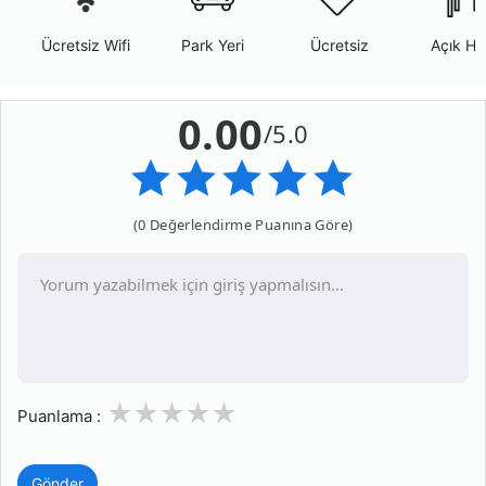
Ücretsiz Wifi
Park Yeri
Ücretsiz
Açık Ha
0.00
/5.0
(0 Değerlendirme Puanına Göre)
1
2
3
4
5
Puanlama :
Gönder