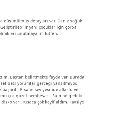
nce düşünülmüş detayları var. Deniz soğuk
eliştirilebilir yanı çocuklar için çorba,
 Minikleri unutmayalım lütfen.
ttim. Baştan belirtmekte fayda var. Burada
sef bazı yorumlar gerçeği yansıtmıyor.
 başarılı. Efsane seviyesinde alkollü ve
j kumu çok güzel bembeyaz . Su o bölgedeki
 disko var . Kısaca çok keyif aldım. Tavsiye