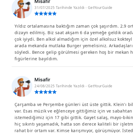
Misafir
31/07/2025 Tarihinde Yazıldı - GetYourGuide
Yıldız ortalamasına baktığım zaman çok şaşırdım. 2.9 o
dizayn edilmiş. Biz saat akşam 6 da yemeğe geldik orada
çok iyiydi. Ben alkol almadığım için özel alkolsuz kokte
arada mekanda mutlaka Burger yemelisiniz. Arkadaşlarım
söyledi. Bence gelip görülmesi gereken hoş bir mekan he
figürlerine bayıldım.
Misafir
24/08/2025 Tarihinde Yazıldı - GetYourGuide
Çarşamba ve Perşembe günleri üst üste gittik. Klein'ı bil
var. Esas müzik ve eğlenceye gittiğimiz için ve sabaht
istemediğimiz için 17 gibi gittik. Gayet salaş, mayo-bikin
hiç sıkıntı yaşamadık, hatta son derece kaliteli bir işle
rahat bir ortam var. Kimse karışmıyor, görüşmüyor. İstedi