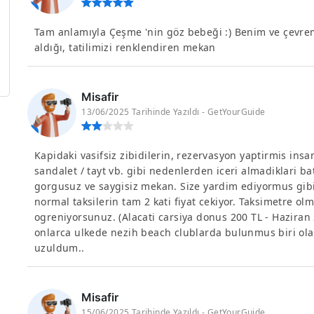
Tam anlamıyla Çeşme 'nin göz bebeği :) Benim ve çevre
aldığı, tatilimizi renklendiren mekan
Misafir
13/06/2025 Tarihinde Yazıldı - GetYourGuide
Kapidaki vasifsiz zibidilerin, rezervasyon yaptirmis insa
sandalet / tayt vb. gibi nedenlerden iceri almadiklari
gorgusuz ve saygisiz mekan. Size yardim ediyormus gibi 
normal taksilerin tam 2 kati fiyat cekiyor. Taksimetre 
ogreniyorsunuz. (Alacati carsiya donus 200 TL - Haziran 
onlarca ulkede nezih beach clublarda bulunmus biri ola
uzuldum..
Misafir
15/06/2025 Tarihinde Yazıldı - GetYourGuide