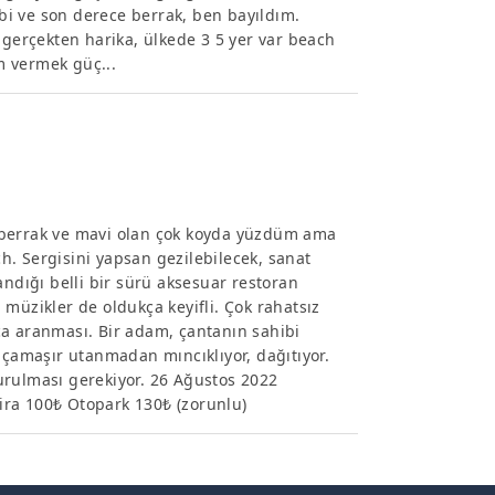
ibi ve son derece berrak, ben bayıldım.
erçekten harika, ülkede 3 5 yer var beach
m vermek güç...
 berrak ve mavi olan çok koyda yüzdüm ama
. Sergisini yapsan gezilebilecek, sanat
andığı belli bir sürü aksesuar restoran
müzikler de oldukça keyifli. Çok rahatsız
ca aranması. Bir adam, çantanın sahibi
 çamaşır utanmadan mıncıklıyor, dağıtıyor.
urulması gerekiyor. 26 Ağustos 2022
bira 100₺ Otopark 130₺ (zorunlu)