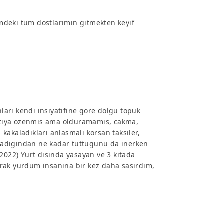
mdeki tüm dostlarımın gitmekten keyif
nlari kendi insiyatifine gore dolgu topuk
 batiya ozenmis ama olduramamis, cakma,
kakaladiklari anlasmali korsan taksiler,
olmadigindan ne kadar tuttugunu da inerken
2022) Yurt disinda yasayan ve 3 kitada
rak yurdum insanina bir kez daha sasirdim,