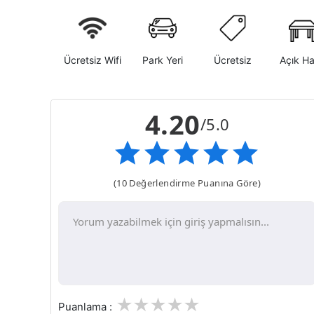
Ücretsiz Wifi
Park Yeri
Ücretsiz
Açık H
4.20
/5.0
(10 Değerlendirme Puanına Göre)
1
2
3
4
5
Puanlama :