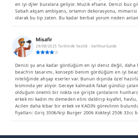
en iyi djler buralara geliyor. Muzik efsane. Denizi buz g
Sabah akşam ambiyans, ortamın dekorasyonu, mimarisi g
olarak bu tip zaten. Bu kadar berbat yorum neden anla
Misafir
28/08/2025 Tarihinde Yazıldı - GetYourGuide
Denizi şu ana kadar gördüğüm en iyi deniz değil, daha
beach’ın tasarımı, konsepti benim gördüğüm en iyi beach
niteliğinde ahşap eserler var. Bunun dışında özel hazırl
kısmında yer alıyor. Geceye kalmadık fakat gündüz çalan 
olduğum önemli bir nokta ise girişte çantaların hunhar
erkek mi kadın mı demeden elini daldırıp kıyafet, havlu,
Acilen daha kibar bir erkek ve KADIN görevlinin bulund
fiyatları: Giriş 350₺/kişi Burger 200₺ Kokteyl 250₺ 33cc 