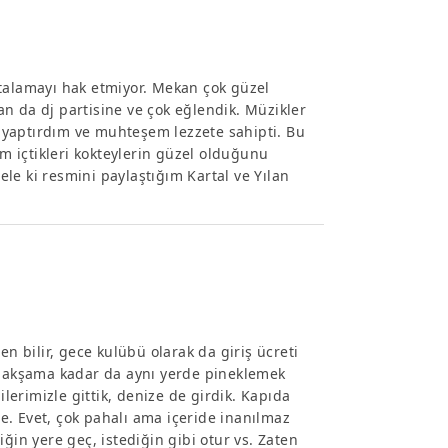
rtalamayı hak etmiyor. Mekan çok güzel
n da dj partisine ve çok eğlendik. Müzikler
yl yaptırdım ve muhteşem lezzete sahipti. Bu
 içtikleri kokteylerin güzel olduğunu
le ki resmini paylaştığım Kartal ve Yılan
en bilir, gece kulübü olarak da giriş ücreti
an akşama kadar da aynı yerde pineklemek
ilerimizle gittik, denize de girdik. Kapıda
tme. Evet, çok pahalı ama içeride inanılmaz
ğin yere geç, istediğin gibi otur vs. Zaten