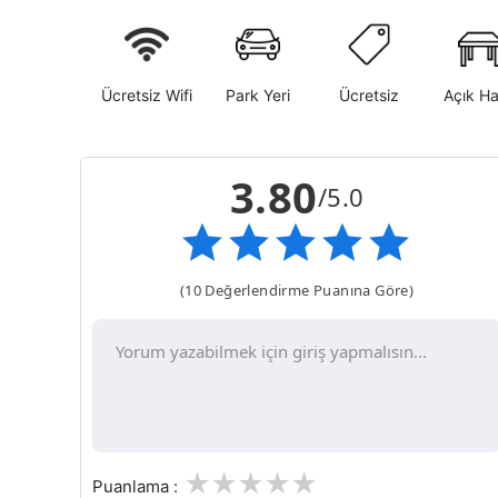
Ücretsiz Wifi
Park Yeri
Ücretsiz
Açık H
3.80
/5.0
(10 Değerlendirme Puanına Göre)
1
2
3
4
5
Puanlama :