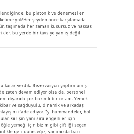
vlendiğinde, bu platonik ve denemesi en
ir kelime yok!Her şeyden önce karşılamada
kkür, taşımada her zaman kusursuz ve hassas
ler. bu yerde bir tavsiye yanlış değil.
ada karar verdik. Rezervasyon yaptırmamış
ede zaten devam ediyor olsa da, personel
hem dışarıda çok bakımlı bir ortam. Yemek
 kibar ve sağduyulu, dinamik ve arkadaş
layışını ifade ediyor. İyi hammaddeler, bol
lar. Girişin yanı sıra engelliler için
r öğle yemeği için bizim gibi çiftliği seçen
sinlikle geri döneceğiz, yanımızda bazı