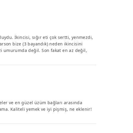
uydu. İkincisi, sığır eti çok sertti, yenmezdi,
arson bize (3 bayandık) neden ikincisini
zi umurumda değil. Son fakat en az değil,
peler ve en güzel üzüm bağları arasında
ma. Kaliteli yemek ve iyi pişmiş, ne eklenir!