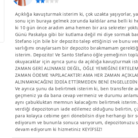
Açıklığa kavuşturmak isterim ki, çok uzakta yaşıyorlar, y
sonu için buraya gelmek zorunda kaldılar ama belli ki he
ki 10 gün önce aradım ama hemen bir ara sekreter yokt
Günü Paskalya gibi bir kutlama değil mi diye sormak ban
Stefano için bile bir depozito talep ettiğinizi ve bun
varlığımı onaylarsam bir depozito bırakmamam gerektiğin
isterim. Depozito! Ve Santo Stefano öğle yemeğinin topla
okuyacaklar için ayrıca şunu da açıklığa kavuşturmak i
ZAMAN GERİ ALINMASI DEĞİL, ÖĞLE YEMEĞİNİ ERTELE
ZAMAN ÖDEME YAPILACAKTIR! AMA HER ZAMAN AÇIKLA
ALINMAYACAĞINI İDDİA ETTİRMEDEN BENİ ENGELLEDİN!
Ve ayrıca şunu da belirtmek isterim ki, ben transferde a
geçmeniz ya da bana cevap vermeniz ve durumu anlama 
aynı çabukluktan memnun kalacağımı belirtmek isterim. 
verdiği depozitonun iade edilemez olduğunu belirtin, ç
para kolayca cebime geri dönebilsin diye herhangi bir
ediyorum ve bununla sonuca varıyorum, depozitonuzu sa
devam ediyorum ki hizmetiniz KEYİFSİZ!