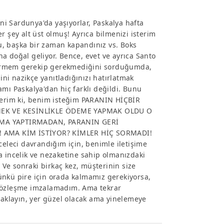
ani Sardunya'da yaşıyorlar, Paskalya hafta
r şey alt üst olmuş! Ayrıca bilmenizi isterim
u, başka bir zaman kapandınız vs. Boks
a doğal geliyor. Bence, evet ve ayrıca Santo
u vermem gerekip gerekmediğini sorduğumda,
i nazikçe yanıtladığınızı hatırlatmak
mı Paskalya'dan hiç farklı değildi. Bunu
sterim ki, benim isteğim PARANIN HİÇBİR
MEK VE KESİNLİKLE ÖDEME YAPMAK OLDU O
MA YAPTIRMADAN, PARANIN GERİ
 AMA KİM İSTİYOR? KİMLER HİÇ SORMADI!
celeci davrandığım için, benimle iletişime
incelik ve nezaketine sahip olmanızdaki
Ve sonraki birkaç kez, müşterinin size
ünkü pire için orada kalmamız gerekiyorsa,
 sözleşme imzalamadım. Ama tekrar
klayın, yer güzel olacak ama yinelemeye