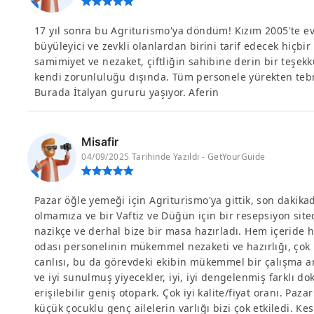
17 yıl sonra bu Agriturismo'ya döndüm! Kızım 2005'te e
büyüleyici ve zevkli olanlardan birini tarif edecek hiçb
samimiyet ve nezaket, çiftliğin sahibine derin bir teşe
kendi zorunluluğu dışında. Tüm personele yürekten tebrik
Burada İtalyan gururu yaşıyor. Aferin
Misafir
04/09/2025 Tarihinde Yazıldı - GetYourGuide
Pazar öğle yemeği için Agriturismo'ya gittik, son dakik
olmamıza ve bir Vaftiz ve Düğün için bir resepsiyon sit
nazikçe ve derhal bize bir masa hazırladı. Hem içeride 
odası personelinin mükemmel nezaketi ve hazırlığı, çok
canlısı, bu da görevdeki ekibin mükemmel bir çalışma an
ve iyi sunulmuş yiyecekler, iyi, iyi dengelenmiş farklı doku
erişilebilir geniş otopark. Çok iyi kalite/fiyat oranı. Paza
küçük çocuklu genç ailelerin varlığı bizi çok etkiledi. Ke