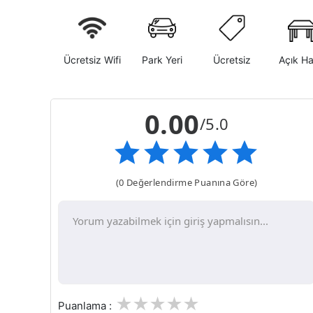
Ücretsiz Wifi
Park Yeri
Ücretsiz
Açık H
0.00
/5.0
(0 Değerlendirme Puanına Göre)
1
2
3
4
5
Puanlama :