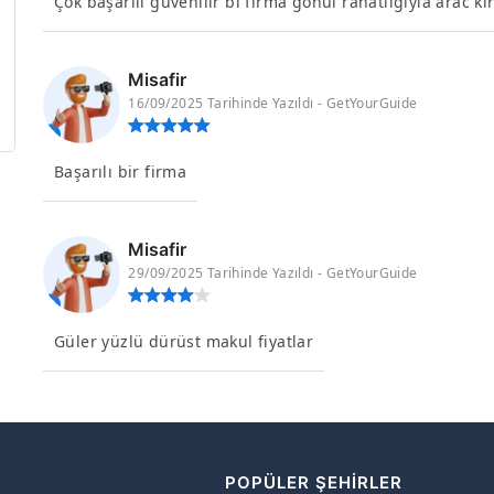
Çok başarılı güvenilir bi firma gönül rahatlığıyla arac ki
Misafir
16/09/2025 Tarihinde Yazıldı - GetYourGuide
Başarılı bir firma
Misafir
29/09/2025 Tarihinde Yazıldı - GetYourGuide
Güler yüzlü dürüst makul fiyatlar
R
POPÜLER ŞEHIRLER