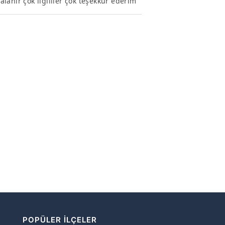
ralanir çok ilgililer çok teşekkür ederim
POPÜLER İLÇELER