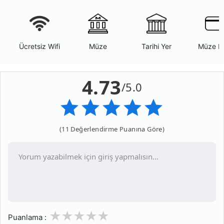
Ücretsiz Wifi
Müze
Tarihi Yer
Müze K
4.73
/5.0
(11 Değerlendirme Puanına Göre)
1
2
3
4
5
Puanlama :