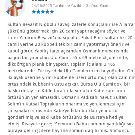
24/06/2025 Tarihinde Yazıldı - GetYourGuide
Sultan Beyazıt Niğbolu savaşı zaferle sonuçlanır ise Allah'a
şükrünü göstermek için 20 cami yaptıracağını söyler ve
zafer Yıldırım Beyazıt'a nasip olur. Fakat Emir sultan hz. 20
camii yerine 20 kubbeli tek bir camii yaptırmayı önerir ve
kabul görür. Yapılış tarzı açısından Osmanlı mimarisinde
özgün bir yapı olan Ulu Cami, 55 x 69 metre ölçülerinde,
dikdörtgen planlı bir yapıdır. Toplam iç alanı 3.165
metrekaredir. Türkiye'deki Ulu Camilerin en büyüğüdür. On
iki ayak üzerine yirmi kubbe ile üzeri örtülmüş olan camini
ortasındaki kubbenin üstü açıktır. Bursa Ulu Cami’deki bir
başka detay ise Kıble tarafında yer alan Kabe kapısının
örtüsünün yer almasıdır. Osmanlı Padişahı Yavuz Sultan
Selim’in Kutsal Toprakların onarımı ve yenilenmesi için
çalışmaları sırasında Kabe’ye İstanbul’dan yeni örtü
gönderilmiş ve eski Kabe örtüsünü de Bursa’ya hediye
etmiş. Rivayete göre; “Somuncu Baba caminin yapıldığı sıra
buraya gelir işçilere hayrına somun dağıtırmış. Somuncu