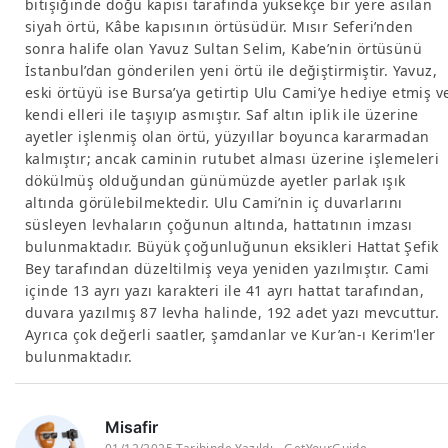
bitişiğinde doğu kapısı tarafında yüksekçe bir yere asılan
siyah örtü, Kâbe kapısının örtüsüdür. Mısır Seferi’nden
sonra halife olan Yavuz Sultan Selim, Kabe’nin örtüsünü
İstanbul’dan gönderilen yeni örtü ile değiştirmiştir. Yavuz,
eski örtüyü ise Bursa’ya getirtip Ulu Cami’ye hediye etmiş v
kendi elleri ile taşıyıp asmıştır. Saf altın iplik ile üzerine
ayetler işlenmiş olan örtü, yüzyıllar boyunca kararmadan
kalmıştır; ancak caminin rutubet alması üzerine işlemeleri
dökülmüş olduğundan günümüzde ayetler parlak ışık
altında görülebilmektedir. Ulu Cami’nin iç duvarlarını
süsleyen levhaların çoğunun altında, hattatının imzası
bulunmaktadır. Büyük çoğunluğunun eksikleri Hattat Şefik
Bey tarafından düzeltilmiş veya yeniden yazılmıştır. Cami
içinde 13 ayrı yazı karakteri ile 41 ayrı hattat tarafından,
duvara yazılmış 87 levha halinde, 192 adet yazı mevcuttur.
Ayrıca çok değerli saatler, şamdanlar ve Kur’an-ı Kerim'ler
bulunmaktadır.
Misafir