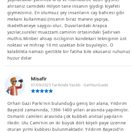
alirsaniz camideki milyon tane insanın giydigi kiyafeti
giymezsiniz. En olumsuz şey insanların cay bahcesi gibi
mekanı kullanmasi:(insanın biraz manevi yapıya,
ibadethaneye saygısı olur.. Duvarlardaki Arapca
yazılar,sureler muazzam.caminin ortasindaki Şadırvan
muthis.Minber ahsap isciliginin kündekari tekniginin üst
noktasi ve mihrap 10 mt uzaktan bile buyuleyici. O
kalablikta namazı gectikte bir fatiha bile okusaniz ruhunuz
huzur dolar
Misafir
07/09/2025 Tarihinde Yazıldı - GetYourGuide
Orhan Gazi Parkı'nın bulunduğu geniş bir alana, Yıldırım
Bayezid zamanında, 1396-1400 yılları arasında yapılmıştır.
Osmanlı camileri arasında çok kubbeli anıtsal yapıların
ilkidir. Ulu Cami’nin on iki büyük dört köşeli paye üzerine
oturan yirmi kubbesi bulunmaktadır. Yıldırım Bayezid’in