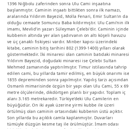
1396 Niğbolu zaferinden sonra Ulu Cami inşaatına
başlanmıştır. Caminin inşaatı bittikten sonra ilk namazı,
aralarında Yıldırım Bayezid, Molla Fenari, Emir Sultan’ın da
olduğu cemaate Somuncu Baba kıldırmıştır. Ulu Cami’nin il
imamı, Mevlid’in yazarı Süleyman Çelebi'dir. Caminin içinde
kubbenin altında yer alan şadırvanın on altı köşeli havuzu
ve üç çanaklı fıskiyesi vardır. Minber kapısı üzerindeki
kitabe, caminin bitiş tarihini 802 (1399-1400) yılları olarak
göstermektedir. İki minaresi olan caminin batıdaki minares
Yıldırım Bayezid, doğudaki minaresi ise Çelebi Sultan
Mehmed zamanında yaptırılmıştır. Timur istilasında tahrip
edilen cami, bu yıllarda tamir edilmiş, en büyük onarımı is
1855 depreminden sonra yapılmıştır. Yapılış tarzı açısından
Osmanlı mimarisinde özgün bir yapı olan Ulu Cami, 55 x 69
metre ölçülerinde, dikdörtgen planlı bir yapıdır. Toplam iç
alanı 3.165 metrekaredir. Türkiye’deki Ulu Camilerin en
büyüğüdür. On iki ayak üzerine yirmi kubbe ile üzeri
örtülmüş olan caminin ortasındaki kubbenin üstü açıktır.
Son yıllarda bu açıklık camla kaplanmıştır. Duvarları
tümüyle düzgün kesme taş ile örülmüştür. İmam odası