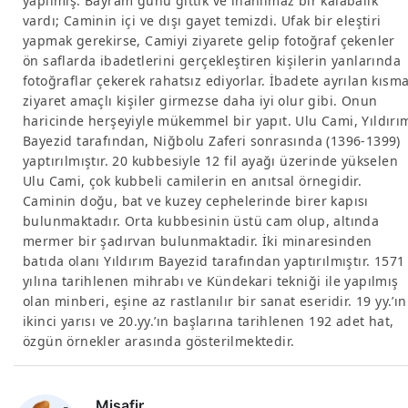
yapılmış. Bayram günü gittik ve inanılmaz bir kalabalık
vardı; Caminin içi ve dışı gayet temizdi. Ufak bir eleştiri
yapmak gerekirse, Camiyi ziyarete gelip fotoğraf çekenler
ön saflarda ibadetlerini gerçekleştiren kişilerin yanlarında
fotoğraflar çekerek rahatsız ediyorlar. İbadete ayrılan kısm
ziyaret amaçlı kişiler girmezse daha iyi olur gibi. Onun
haricinde herşeyiyle mükemmel bir yapıt. Ulu Cami, Yıldırı
Bayezid tarafından, Niğbolu Zaferi sonrasında (1396-1399)
yaptırılmıştır. 20 kubbesiyle 12 fil ayağı üzerinde yükselen
Ulu Cami, çok kubbeli camilerin en anıtsal örnegidir.
Caminin doğu, bat ve kuzey cephelerinde birer kapısı
bulunmaktadır. Orta kubbesinin üstü cam olup, altında
mermer bir şadırvan bulunmaktadir. İki minaresinden
batıda olanı Yıldırım Bayezid tarafından yaptırılmıştır. 1571
yılına tarihlenen mihrabı ve Kündekari tekniği ile yapılmış
olan minberi, eşine az rastlanılır bir sanat eseridir. 19 yy.’ın
ikinci yarısı ve 20.yy.’ın başlarına tarihlenen 192 adet hat,
özgün örnekler arasında gösterilmektedir.
Misafir