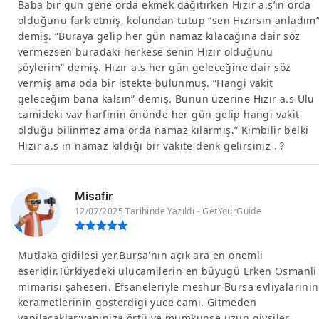
Baba bir gün gene orda ekmek dağıtırken Hızır a.s’ın orda
olduğunu fark etmiş, kolundan tutup “sen Hızırsın anladım
demiş. “Buraya gelip her gün namaz kılacağına dair söz
vermezsen buradaki herkese senin Hızır olduğunu
söylerim” demiş. Hızır a.s her gün geleceğine dair söz
vermiş ama oda bir istekte bulunmuş. “Hangi vakit
geleceğim bana kalsın” demiş. Bunun üzerine Hızır a.s Ulu
camideki vav harfinin önünde her gün gelip hangi vakit
olduğu bilinmez ama orda namaz kılarmış.” Kimbilir belki
Hızır a.s ın namaz kıldığı bir vakite denk gelirsiniz . ?
Misafir
12/07/2025 Tarihinde Yazıldı - GetYourGuide
Mutlaka gidilesi yer.Bursa'nın açık ara en onemli
eseridir.Türkiyedeki ulucamilerin en büyugü Erken Osmanli
mimarisi şaheseri. Efsaneleriyle meshur Bursa evliyalarinin
kerametlerinin gosterdigi yuce cami. Gitmeden
yapilacaklar:yaniniza örtü ve mumkunse uzun giysiler