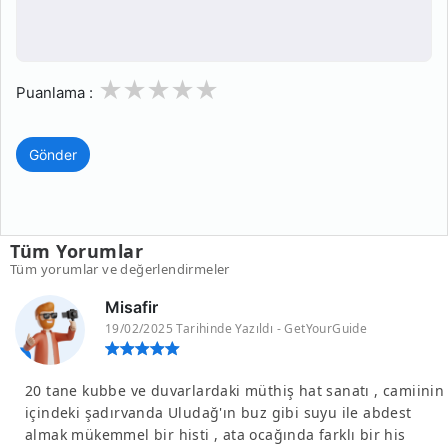
1
2
3
4
5
Puanlama :
Gönder
Tüm Yorumlar
Tüm yorumlar ve değerlendirmeler
Misafir
19/02/2025 Tarihinde Yazıldı - GetYourGuide
20 tane kubbe ve duvarlardaki müthiş hat sanatı , camiinin
içindeki şadırvanda Uludağ'ın buz gibi suyu ile abdest
almak mükemmel bir histi , ata ocağında farklı bir his