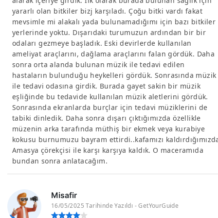
alarak içeriye girdik. İlk olarak burada bulunan sağlık için
yararlı olan bitkiler bizj karşıladı. Çoğu bitki vardı fakat
mevsimle mi alakalı yada bulunamadığımı için bazı bitkiler
yerlerinde yoktu. Dışarıdaki turumuzun ardından bir bir
odaları gezmeye başladık. Eski devirlerde kullanılan
ameliyat araçlarını, dağlama araçlarını falan gördük. Daha
sonra orta alanda bulunan müzik ile tedavi edilen
hastaların bulunduğu heykelleri gördük. Sonrasında müzik
ile tedavi odasına girdik. Burada gayet sakin bir müzik
eşliğinde bu tedavide kullanılan müzik aletlerini gördük.
Sonrasında ekranlarda burçlar için tedavi müziklerini de
tabiki dinledik. Daha sonra dışarı çıktığımızda özellikle
müzenin arka tarafında müthiş bir ekmek veya kurabiye
kokusu burnumuzu bayram ettirdi..kafamızı kaldırdığımızd
Amasya çörekçisi ile karşı karşıya kaldık. O maceramıda
bundan sonra anlatacağım.
Misafir
16/05/2025 Tarihinde Yazıldı - GetYourGuide