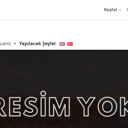
Keşfet
uanı)
•
Yapılacak Şeyler