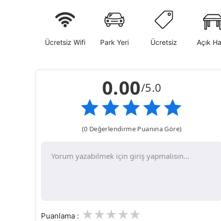
Ücretsiz Wifi
Park Yeri
Ücretsiz
Açık H
0.00
/5.0
(0 Değerlendirme Puanına Göre)
1
2
3
4
5
Puanlama :