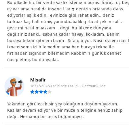
Bu ülkede hiç bir yerde yazlık istemem burası hariç.. üç be
ev var ama nasıl da insancıl lar ❣️ denizin ortasında dans
ediyorlar eşlik edin.. evinizde gibi rahat edin.. deniz
turkuaz kaş halt etmiş yaninda..balık gırla at çek misali ..
gece mi nasıl muazzam .. degil bu ülkede dünyada
değilsiniz sanki.. sabaha kadar havayı kokladım. Benim
buraya tekrar gitmem lazım . Şifa gibiydi. Nasıl övsem nasıl
ikna etsem sizi bilemedim ama ben buraya tekne ile
fırtınadan sığındım bilemedim Rabbim 1 günlük cennet
nasip etmiş bu dünyada..
Misafir
18/07/2025 Tarihinde Yazıldı - GetYourGuide
Yakından görülecek bir şey olduğunu düşünmüyorum.
Kazılar devam ediyor ve bir müze niteliğine henüz sahip
değil. Herhangi bir tesis bulunmuyor.