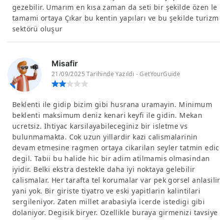
gezebilir. Umarım en kısa zaman da seti bir şekilde özen le
tamami ortaya Çıkar bu kentin yapıları ve bu şekilde turizm
sektörü oluşur
Misafir
21/09/2025 Tarihinde Yazıldı - GetYourGuide
Beklenti ile gidip bizim gibi husrana uramayin. Minimum
beklenti maksimum deniz kenari keyfi ile gidin. Mekan
ucretsiz. Ihtiyac karsilayabileceginiz bir isletme vs
bulunmamakta. Cok uzun yillardir kazi calismalarinin
devam etmesine ragmen ortaya cikarilan seyler tatmin edic
degil. Tabii bu halide hic bir adim atilmamis olmasindan
iyidir. Belki ekstra destekle daha iyi noktaya gelebilir
calismalar. Her tarafta tel korumalar var pek gorsel anlasili
yani yok. Bir giriste tiyatro ve eski yapitlarin kalintilari
sergileniyor. Zaten millet arabasiyla icerde istedigi gibi
dolaniyor. Degisik biryer. Ozellikle buraya girmenizi tavsiye