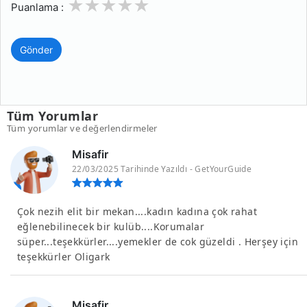
1
2
3
4
5
Puanlama :
Gönder
Tüm Yorumlar
Tüm yorumlar ve değerlendirmeler
Misafir
22/03/2025 Tarihinde Yazıldı - GetYourGuide
Çok nezih elit bir mekan....kadın kadına çok rahat
eğlenebilinecek bir kulüb....Korumalar
süper...teşekkürler....yemekler de cok güzeldi . Herşey için
teşekkürler Oligark
Misafir