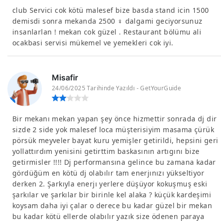
club Servici cok kötü malesef bize basda stand icin 1500
demisdi sonra mekanda 2500 ‍♀️ dalgami geciyorsunuz
insanlarlan ! mekan cok güzel . Restaurant bölümu ali
ocakbasi servisi mükemel ve yemekleri cok iyi.
Misafir
24/06/2025 Tarihinde Yazıldı - GetYourGuide
Bir mekanı mekan yapan şey önce hizmettir sonrada dj dir
sizde 2 side yok malesef loca müşterisiyim masama çürük
pörsük meyveler bayat kuru yemişler getirildi, hepsini geri
yollattırdım yenisini getirttim baskasının artıgını bize
getirmisler !!!! Dj performansına gelince bu zamana kadar
gördüğüm en kötü dj olabılır tam enerjınızı yükseltiyor
derken 2. Şarkıyla enerjı yerlere düşüyor kokuşmuş eski
şarkılar ve şarkılar bir birinle kel alaka ? küçük kardeşimi
koysam daha iyi çalar o derece bu kadar güzel bir mekan
bu kadar kötü ellerde olabılır yazık size ödenen paraya