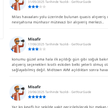
31/05/2025 Tarihinde Yazıldı - GetYourGuide
Milas havaalanı yolu üzerinde bulunan quasis alışveriş v
nevişahsına münhasır mütevazi bir alışveriş merkezi..
Misafir
17/06/2025 Tarihinde Yazıldı - GetYourGuide
konumu güzel ama hala ilk açıldığı gün gibi soğuk bakıms
alışveriş seçenekleri kısıtlı eskiden belki yeterli olm
sağlayabilmiş değil. Midtown AVM açıldıktan sonra hava
Misafir
20/06/2025 Tarihinde Yazıldı - GetYourGuide
Yaz kış keyifli bir şekilde vakit geçirilebilecek bir mek