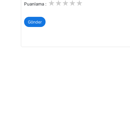
1
2
3
4
5
Puanlama :
Gönder