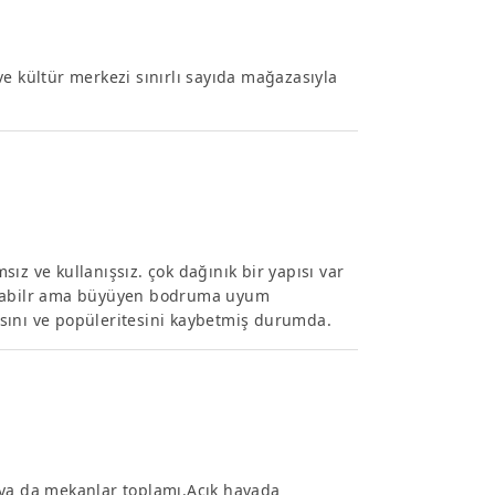
e kültür merkezi sınırlı sayıda mağazasıyla
ız ve kullanışsız. çok dağınık bir yapısı var
uş olabilr ama büyüyen bodruma uyum
sını ve popüleritesini kaybetmiş durumda.
an,ya da mekanlar toplamı.Açık havada