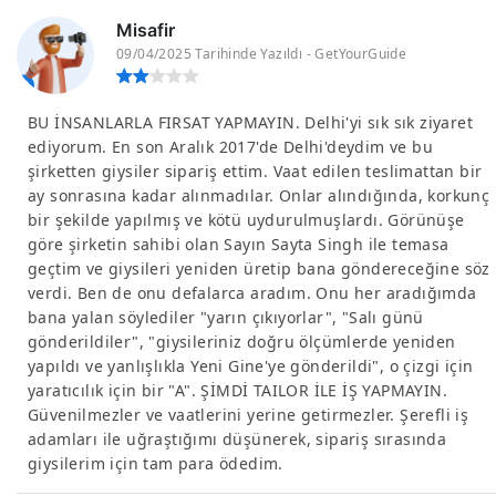
Misafir
09/04/2025 Tarihinde Yazıldı - GetYourGuide
BU İNSANLARLA FIRSAT YAPMAYIN. Delhi'yi sık sık ziyaret
ediyorum. En son Aralık 2017'de Delhi'deydim ve bu
şirketten giysiler sipariş ettim. Vaat edilen teslimattan bir
ay sonrasına kadar alınmadılar. Onlar alındığında, korkunç
bir şekilde yapılmış ve kötü uydurulmuşlardı. Görünüşe
göre şirketin sahibi olan Sayın Sayta Singh ile temasa
geçtim ve giysileri yeniden üretip bana göndereceğine söz
verdi. Ben de onu defalarca aradım. Onu her aradığımda
bana yalan söylediler "yarın çıkıyorlar", "Salı günü
gönderildiler", "giysileriniz doğru ölçümlerde yeniden
yapıldı ve yanlışlıkla Yeni Gine'ye gönderildi", o çizgi için
yaratıcılık için bir "A". ŞİMDİ TAILOR İLE İŞ YAPMAYIN.
Güvenilmezler ve vaatlerini yerine getirmezler. Şerefli iş
adamları ile uğraştığımı düşünerek, sipariş sırasında
giysilerim için tam para ödedim.