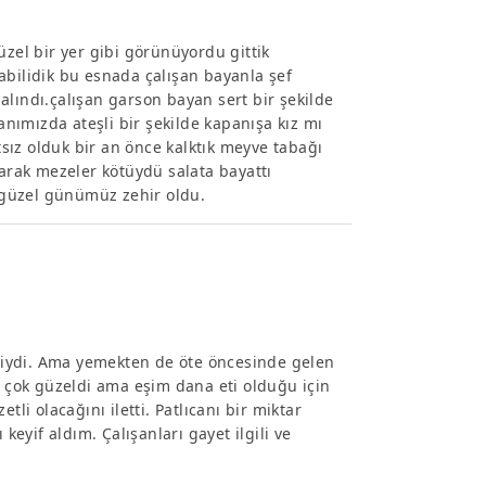
üzel bir yer gibi görünüyordu gittik
abilidik bu esnada çalışan bayanla şef
alındı.çalışan garson bayan sert bir şekilde
ımızda ateşli bir şekilde kapanışa kız mı
atsız olduk bir an önce kalktık meyve tabağı
larak mezeler kötüydü salata bayattı
 güzel günümüz zehir oldu.
etliydi. Ama yemekten de öte öncesinde gelen
r çok güzeldi ama eşim dana eti olduğu için
tli olacağını iletti. Patlıcanı bir miktar
keyif aldım. Çalışanları gayet ilgili ve