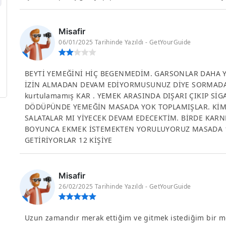
Misafir
06/01/2025 Tarihinde Yazıldı - GetYourGuide
BEYTİ YEMEĞİNİ HİÇ BEGENMEDİM. GARSONLAR DAHA 
İZİN ALMADAN DEVAM EDİYORMUSUNUZ DİYE SORMADAN.
kurtulamamış KAR . YEMEK ARASINDA DIŞARI ÇIKIP Sİ
DÖDÜPÜNDE YEMEĞİN MASADA YOK TOPLAMIŞLAR. KİM
SALATALAR MI YİYECEK DEVAM EDECEKTİM. BİRDE KARN
BOYUNCA EKMEK İSTEMEKTEN YORULUYORUZ MASADA 12
GETİRİYORLAR 12 KİŞİYE
Misafir
26/02/2025 Tarihinde Yazıldı - GetYourGuide
Uzun zamandır merak ettiğim ve gitmek istediğim bir me