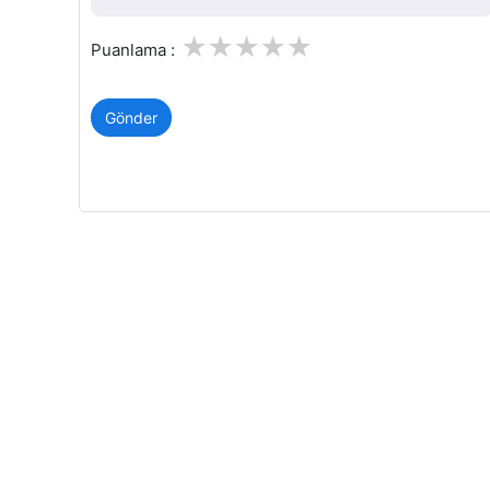
1
2
3
4
5
Puanlama :
Gönder