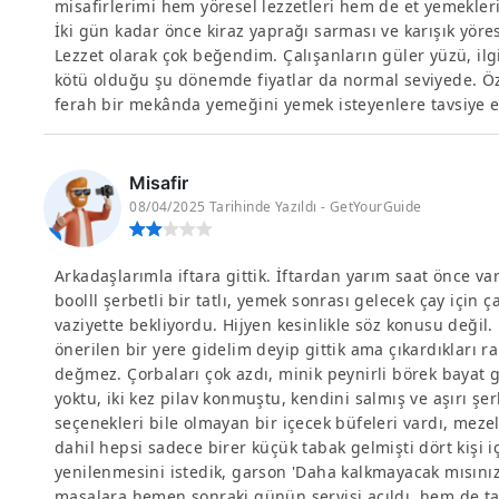
misafirlerimi hem yöresel lezzetleri hem de et yemekler
İki gün kadar önce kiraz yaprağı sarması ve karışık yör
Lezzet olarak çok beğendim. Çalışanların güler yüzü, ilg
kötü olduğu şu dönemde fiyatlar da normal seviyede. Ö
ferah bir mekânda yemeğini yemek isteyenlere tavsiye ed
Misafir
08/04/2025 Tarihinde Yazıldı - GetYourGuide
Arkadaşlarımla iftara gittik. İftardan yarım saat önce v
boolll şerbetli bir tatlı, yemek sonrası gelecek çay için
vaziyette bekliyordu. Hijyen kesinlikle söz konusu değil.
önerilen bir yere gidelim deyip gittik ama çıkardıkları 
değmez. Çorbaları çok azdı, minik peynirli börek bayat
yoktu, iki kez pilav konmuştu, kendini salmış ve aşırı şer
seçenekleri bile olmayan bir içecek büfeleri vardı, mezel
dahil hepsi sadece birer küçük tabak gelmişti dört kişi iç
yenilenmesini istedik, garson 'Daha kalkmayacak mısınız?
masalara hemen sonraki günün servisi açıldı, hem de ta