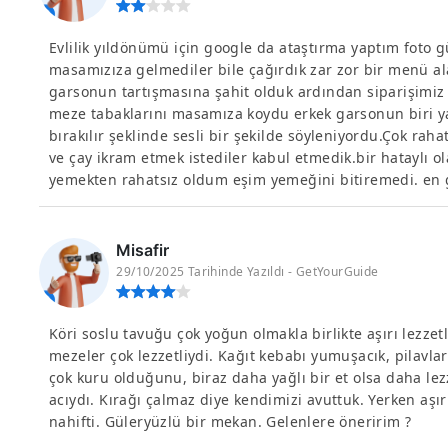
Evlilik yıldönümü için google da ataştırma yaptım foto g
masamızıza gelmediler bile çağırdık zar zor bir menü al
garsonun tartışmasına şahit olduk ardından siparişimiz 
meze tabaklarını masamıza koydu erkek garsonun biri yan
bırakılır şeklinde sesli bir şekilde söyleniyordu.Çok rah
ve çay ikram etmek istediler kabul etmedik.bir hataylı o
yemekten rahatsız oldum eşim yemeğini bitiremedi. en
Misafir
29/10/2025 Tarihinde Yazıldı - GetYourGuide
Köri soslu tavuğu çok yoğun olmakla birlikte aşırı lezz
mezeler çok lezzetliydi. Kağıt kebabı yumuşacık, pilavla
çok kuru olduğunu, biraz daha yağlı bir et olsa daha lezze
acıydı. Kırağı çalmaz diye kendimizi avuttuk. Yerken aşırı 
nahifti. Güleryüzlü bir mekan. Gelenlere öneririm ?