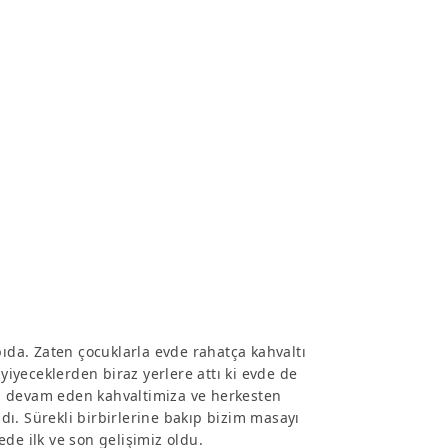
pıda. Zaten çocuklarla evde rahatça kahvaltı
yeceklerden biraz yerlere attı ki evde de
p devam eden kahvaltimiza ve herkesten
ı. Sürekli birbirlerine bakıp bizim masayı
yede ilk ve son gelişimiz oldu.