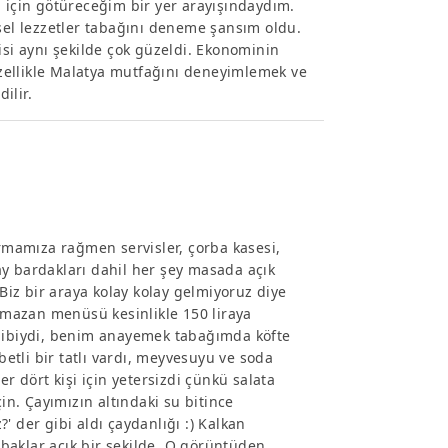
i için götüreceğim bir yer arayışındaydım.
esel lezzetler tabağını deneme şansım oldu.
isi aynı şekilde çok güzeldi. Ekonominin
zellikle Malatya mutfağını deneyimlemek ve
ilir.
armamıza rağmen servisler, çorba kasesi,
 çay bardakları dahil her şey masada açık
 Biz bir araya kolay kolay gelmiyoruz diye
ramazan menüsü kesinlikle 150 liraya
 gibiydi, benim anayemek tabağımda köfte
betli bir tatlı vardı, meyvesuyu ve soda
er dört kişi için yetersizdi çünkü salata
in. Çayımızın altındaki su bitince
' der gibi aldı çaydanlığı :) Kalkan
baklar açık bir şekilde. O görüntüden