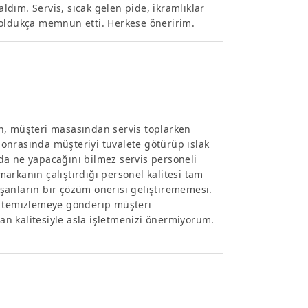
dım. Servis, sıcak gelen pide, ikramlıklar
 oldukça memnun etti. Herkese öneririm.
 müşteri masasından servis toplarken
 sonrasında müşteriyi tuvalete götürüp ıslak
da ne yapacağını bilmez servis personeli
 markanın çalıştırdığı personel kalitesi tam
lışanların bir çözüm önerisi geliştirememesi.
uru temizlemeye gönderip müşteri
n kalitesiyle asla işletmenizi önermiyorum.