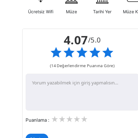
Ücretsiz Wifi
Müze
Tarihi Yer
Müze K
4.07
/5.0
(14 Değerlendirme Puanına Göre)
1
2
3
4
5
Puanlama :