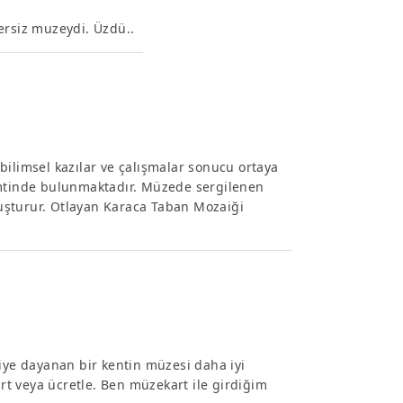
ersiz muzeydi. Üzdü..
bilimsel kazılar ve çalışmalar sonucu ortaya
emtinde bulunmaktadır. Müzede sergilenen
uşturur. Otlayan Karaca Taban Mozaiği
kiye dayanan bir kentin müzesi daha iyi
t veya ücretle. Ben müzekart ile girdiğim