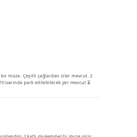
ir müze. Çeşitli çağlardan izler mevcut. 2
?️Civarında park edilebilecek yer mevcut ⏳
sergilendigi 2 katli mukemmel bi muze giris