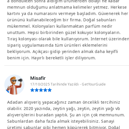
a döndükten sonra aldığım ürünlerden dolayı ne kadar
memnun olduğumu anlatmama kelimeler yetmez. Herkese
kartını ya da numarasını vermeye başladım. Güvenerek her
ürününü kullanabileceğim bir firma. Doğal sabunları
mükemmel. Kolonyaları kullanmaktan parfüm nedir
unuttum. Hepsi birbirinden güzel kokuyor kolonyaların.
Tıraş kolonyası olarak bile kullanıyorum. Internet üzerinde
sipariş uygulamasında tüm ürünleri eklemelerini
bekliyorum. Açıkçası gidip yerinden almak daha keyifli
benim için. Hayırlı bereketli işler diliyorum.
Misafir
17/10/2025 Tarihinde Yazıldı - GetYourGuide
Adadan alışveriş yapacağınız zaman öncelikli tercihiniz
olabilir. 2020 yazında, zeytin yağı, zeytin, zeytin yağı vb
alışverişlerini buradan yaptık. Şu an için çok memnunum.
Sabunlardan daha fazla almak isteyebilisiniz. Sanayi
üretimi sabunlar gibi hemen köpürerek bitmiyor. Doğal