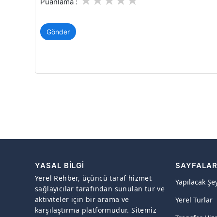
1
2
3
4
5
Puanlama :
Gönder
YASAL BILGI
SAYFALA
Yerel Rehber, üçüncü taraf hizmet
Yapılacak Şe
sağlayıcılar tarafından sunulan tur ve
aktiviteler için bir arama ve
Yerel Turlar
karşılaştırma platformudur. Sitemiz