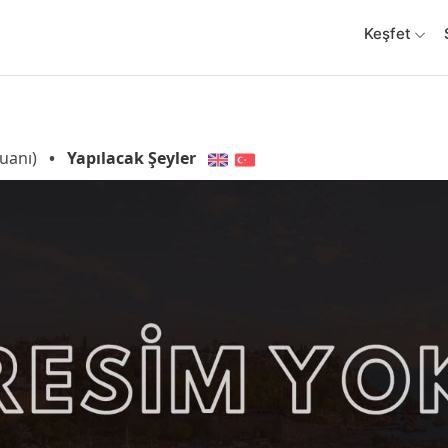
Keşfet
uanı)
•
Yapılacak Şeyler