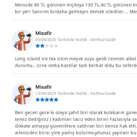
Menüde 80 TL görünen mijitoya 130 TL,40 TL görünen bud
bir yer! Sanırım birdaha gelmeyin demek istediler.... Mes
Misafir
05/08/2025 Tarihinde Yazıldı - GetYourGuide
Long island ice tea ictim meyve suyu geldi resmen alko
durumu.. icine votka bastilar tadi berbat oldu bu seferd
Misafir
13/08/2025 Tarihinde Yazıldı - GetYourGuide
Ben gecen gece ki olaya şahit biri olarak kulebarın güv
temiz dediğiniz ) kadınları taciz eden birini Fazlasıyla s
dikkate almayıp güveniklere saldıran biri bence hak etti
ailenizden birisi yine yanlış bulurmuydunuz yapılanı bu