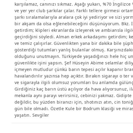
karşılamaz, canınızı sıkmaz. Aşağı yukarı, %70 İngilizce 
ve yer yer club şarkılar çalar. Farklı tellere girmesi or
şarkı sıralamalarıyla aralara çok iyi yediriyor ve sizi yo
bir akşam da olsa eğlenebileceğini düşünüyorum. Bkz. İ
getirdim; klipleri ekranlarda izleyerek ve ambiansla ilgi
geçirdiğini söyledi. Alman erkek arkadaşımı getirdim; key
ve temiz çalışırlar. Güvenlikten yana bir dakika bile şü
gösterdiği tutumları yanlış bulanlar olmuş. Karşınızda
olduğunu unutmayın. Türkiyede yaşadığınızı hele hiç un
güvenlikte işini yapsın. Şef Hüseyin Abime selamlar dili
içmeyen mutludur çünkü barın tepesi açılır kapanır branda
havalandırılır yazınsa hep açıktır. Bırakın sigarayı o ter 
ve sigarayla ilgili olumsuz yorumları bu anlamda gülün
Girdiğiniz kaç barın üstü açılıyor da hava alıyorsunuz, ila
mekanla aynı parayı verirsiniz, cebinizi yakmaz. Gidipte 
değildir, bu yüzden biranızı için, shotınızı atın, cin ton
gün bile olmadı. Özetle Kule bir Bodrum klasiği ve miras
yaşatın. Sevgiler