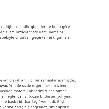
istediğini çalabilir gidenler de buna göre
nız isminizdeki "rock bar" ibaresini
 sebebiyle önünden geçerken eski günleri
ekan olarak anılırdı bir zamanlar aramızda..
uyor. Yinede sizde ergen mekanı izlenimi
5 yaşında motorcu abilerimizi her zaman
 sizin eğlencenizi bozan bi durum yok yani.
ede başka bir bar keyif vermedi. Böyle
çıkarma hariç hiç değişmez, sizi süprizle