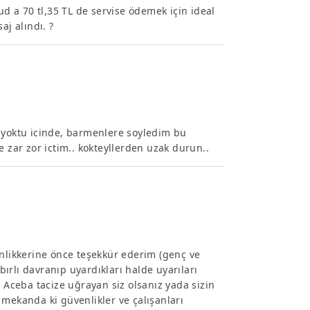
 a 70 tl,35 TL de servise ödemek için ideal
aj alındı. ?
l yoktu icinde, barmenlere soyledim bu
e zar zor ictim.. kokteyllerden uzak durun..
enlikkerine önce teşekkür ederim (genç ve
abırlı davranıp uyardıkları halde uyarıları
. Aceba tacize uğrayan siz olsanız yada sizin
 mekanda ki güvenlikler ve çalışanları