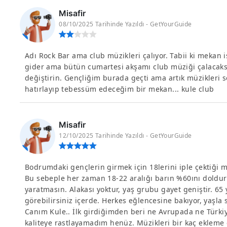
Misafir
08/10/2025 Tarihinde Yazıldı - GetYourGuide
Adı Rock Bar ama club müzikleri çalıyor. Tabii ki mekan 
gider ama bütün cumartesi akşamı club müziği çalacaksa
değiştirin. Gençliğim burada geçti ama artık müzikleri
hatırlayıp tebessüm edeceğim bir mekan... kule club
Misafir
12/10/2025 Tarihinde Yazıldı - GetYourGuide
Bodrumdaki gençlerin girmek için 18lerini iple çektiği m
Bu sebeple her zaman 18-22 aralığı barın %60ını doldur
yaratmasın. Alakası yoktur, yaş grubu gayet geniştir. 6
görebilirsiniz içerde. Herkes eğlencesine bakıyor, yaşla
Canım Kule.. İlk girdiğimden beri ne Avrupada ne Türkiy
kaliteye rastlayamadım henüz. Müzikleri bir kaç ekleme 