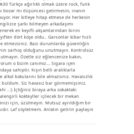
%30 Türkçe ağırlıklı olmak üzere rock, funk
tamı bozar mı düşüncesi getirmesin, inanın
rmuyor. Her kitleye hitap etmese de herkesin
ngilizce şarkı bilmeyen arkadaşımı
lenerek en keyifli akşamlarından birini
iften dört köşe oldu.. Garsonlar kibar hızlı
phe etmezsiniz. Bazı durumlarda güvenliğin
kinin sarhoş olduğunu unutmayın. Kontrolsüz
utmayın. Özetle siz eğlencenize bakın,
yorum o bizim canımız... Sigara içen
ya sahiptir. Kışın belli aralıklarla
ve alkol kokularını bile almazsınız. Havasızlık
ç buldum. Siz havasız bar görmemişsiniz.
hi ..:) İçtiğiniz biraya arka sokaktaki
alengirli kokteyller içilecek bir mekan
iğinizi için, üzülmeyin. Mutsuz ayrıldığım bir
ıdır. Laf söyletmem. Anlatın getirin paylaşın