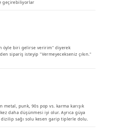
 geçirebiliyorlar
yle biri gelirse veririm" diyerek
en sipariş isteyip "Vermeyecekseniz çıkın."
n metal, punk, 90s pop vs. karma karışık
 kez daha düşünmesi iyi olur. Ayrıca güya
izilip sağı solu kesen garip tiplerle dolu.