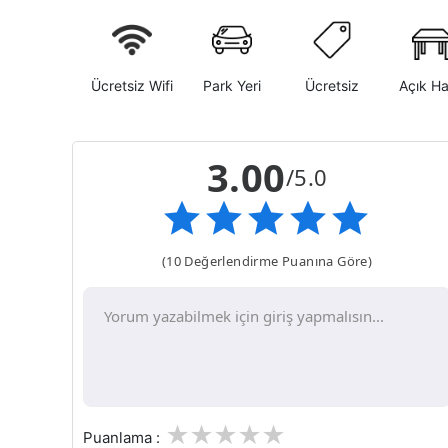
Ücretsiz Wifi
Park Yeri
Ücretsiz
Açık H
3.00
/5.0
(10 Değerlendirme Puanına Göre)
1
2
3
4
5
Puanlama :