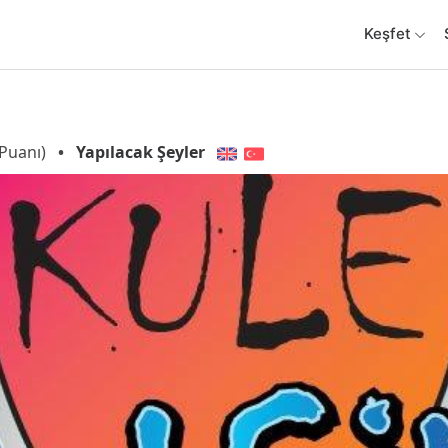
Keşfet
Puanı)
•
Yapılacak Şeyler