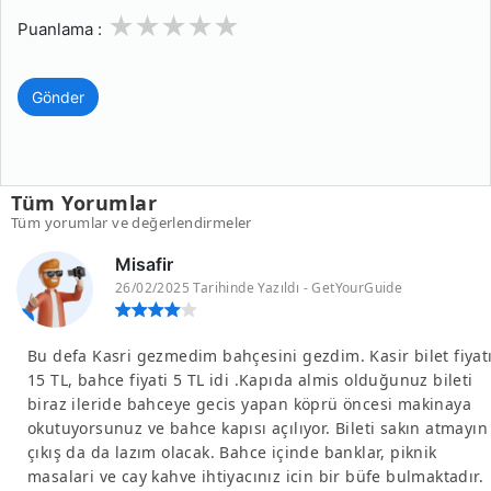
1
2
3
4
5
Puanlama :
Gönder
Tüm Yorumlar
Tüm yorumlar ve değerlendirmeler
Misafir
26/02/2025 Tarihinde Yazıldı - GetYourGuide
Bu defa Kasri gezmedim bahçesini gezdim. Kasir bilet fiyat
15 TL, bahce fiyati 5 TL idi .Kapıda almis olduğunuz bileti
biraz ileride bahceye gecis yapan köprü öncesi makinaya
okutuyorsunuz ve bahce kapısı açılıyor. Bileti sakın atmayın
çıkış da da lazım olacak. Bahce içinde banklar, piknik
masalari ve cay kahve ihtiyacınız icin bir büfe bulmaktadır.