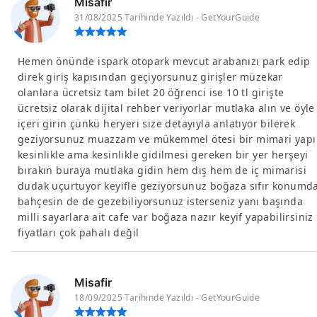
Misafir
31/08/2025 Tarihinde Yazıldı - GetYourGuide
Hemen önünde ispark otopark mevcut arabanızı park edip
direk giriş kapısından geçiyorsunuz girişler müzekar
olanlara ücretsiz tam bilet 20 öğrenci ise 10 tl girişte
ücretsiz olarak dijital rehber veriyorlar mutlaka alın ve öyle
içeri girin çünkü heryeri size detayıyla anlatıyor bilerek
geziyorsunuz muazzam ve mükemmel ötesi bir mimari yapı
kesinlikle ama kesinlikle gidilmesi gereken bir yer herşeyi
bırakın buraya mutlaka gidin hem dış hem de iç mimarisi
dudak uçurtuyor keyifle geziyorsunuz boğaza sıfır konumd
bahçesin de de gezebiliyorsunuz isterseniz yanı başında
milli sayarlara ait cafe var boğaza nazır keyif yapabilirsiniz
fiyatları çok pahalı değil
Misafir
18/09/2025 Tarihinde Yazıldı - GetYourGuide