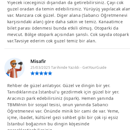
Yiyecek iceceginizi dışarıdan da getirebilirsiniz. Çayı cok
guzel oradan da temin edebilirsiniz. Yürüyüş yapılacak ala
var. Manzara cok güzel. Diger alana (Sabancı Öğretmenevi
karşısındaki alan) göre daha sakin ve temiz. Kanaatimce
bilet parası ödenmesi bunda etkili olmuş. Otoparki da
mevcut. Bölge otopark açısından şanslı. Cok sayıda otopark
var.Tavsiye ederim cok guzel temiz bir alan.
Misafir
25/03/2025 Tarihinde Yazıldı - GetYourGuide
Rehber de güzel anlatıyor. Güzel ve dingin bir yer.
Tanıdıklarınıza İstanbul'u gezdirmek için güzel bir yer.
Aracınızı park edebilirsiniz (ispark). Hemen yanında
TBMMnin bir sosyal tesisi, onun yanında Sabancı
Öğretmenevi var. Önünde minik bir cami de var. Yeme,
içme, ibadet, kültürel gezi sohbet gibi bir çok işi eşsiz
İstanbul boğazının bu dingin köşesinde