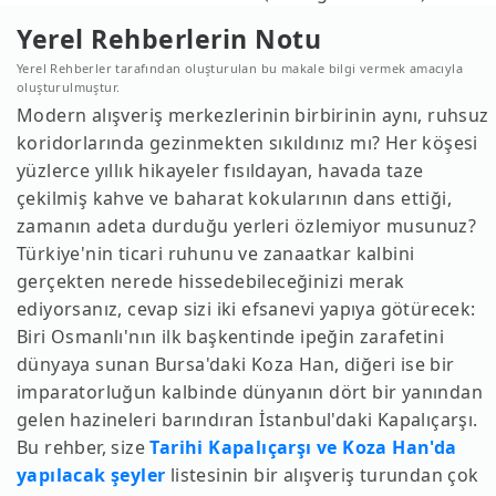
Yerel Rehberlerin Notu
Yerel Rehberler tarafından oluşturulan bu makale bilgi vermek amacıyla
oluşturulmuştur.
Modern alışveriş merkezlerinin birbirinin aynı, ruhsuz
koridorlarında gezinmekten sıkıldınız mı? Her köşesi
yüzlerce yıllık hikayeler fısıldayan, havada taze
çekilmiş kahve ve baharat kokularının dans ettiği,
zamanın adeta durduğu yerleri özlemiyor musunuz?
Türkiye'nin ticari ruhunu ve zanaatkar kalbini
gerçekten nerede hissedebileceğinizi merak
ediyorsanız, cevap sizi iki efsanevi yapıya götürecek:
Biri Osmanlı'nın ilk başkentinde ipeğin zarafetini
dünyaya sunan Bursa'daki Koza Han, diğeri ise bir
imparatorluğun kalbinde dünyanın dört bir yanından
gelen hazineleri barındıran İstanbul'daki Kapalıçarşı.
Bu rehber, size
Tarihi Kapalıçarşı ve Koza Han'da
yapılacak şeyler
listesinin bir alışveriş turundan çok