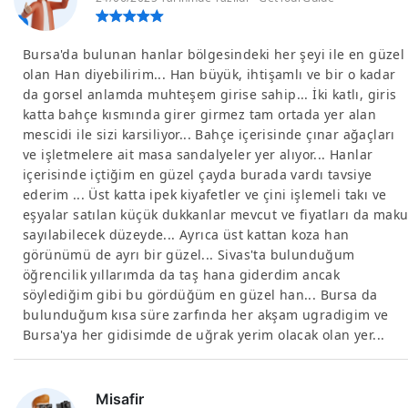
Bursa'da bulunan hanlar bölgesindeki her şeyi ile en güzel
olan Han diyebilirim... Han büyük, ihtişamlı ve bir o kadar
da gorsel anlamda muhteşem girise sahip... İki katlı, giris
katta bahçe kısmında girer girmez tam ortada yer alan
mescidi ile sizi karsiliyor... Bahçe içerisinde çınar ağaçları
ve işletmelere ait masa sandalyeler yer alıyor... Hanlar
içerisinde içtiğim en güzel çayda burada vardı tavsiye
ederim ... Üst katta ipek kiyafetler ve çini işlemeli takı ve
eşyalar satılan küçük dukkanlar mevcut ve fiyatları da maku
sayılabilecek düzeyde... Ayrıca üst kattan koza han
görünümü de ayrı bir güzel... Sivas'ta bulunduğum
öğrencilik yıllarımda da taş hana giderdim ancak
söylediğim gibi bu gördüğüm en güzel han... Bursa da
bulunduğum kısa süre zarfında her akşam ugradigim ve
Bursa'ya her gidisimde de uğrak yerim olacak olan yer...
Misafir