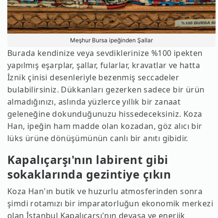
Meşhur Bursa ipeğinden Şallar
Burada kendinize veya sevdiklerinize %100 ipekten
yapılmış eşarplar, şallar, fularlar, kravatlar ve hatta
İznik çinisi desenleriyle bezenmiş seccadeler
bulabilirsiniz. Dükkanları gezerken sadece bir ürün
almadığınızı, aslında yüzlerce yıllık bir zanaat
geleneğine dokunduğunuzu hissedeceksiniz. Koza
Han, ipeğin ham madde olan kozadan, göz alıcı bir
lüks ürüne dönüşümünün canlı bir anıtı gibidir.
Kapalıçarşı'nın labirent gibi
sokaklarında gezintiye çıkın
Koza Han'ın butik ve huzurlu atmosferinden sonra
şimdi rotamızı bir imparatorluğun ekonomik merkezi
olan İstanbul Kapalıçarşı'nın devasa ve enerjik