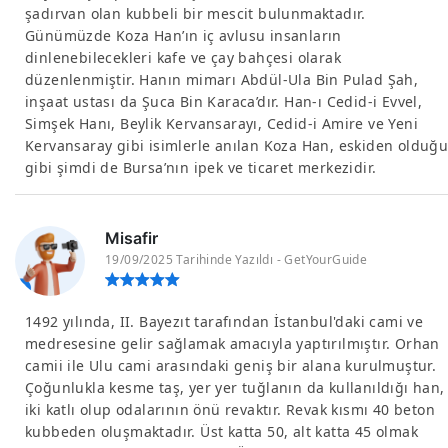
şadırvan olan kubbeli bir mescit bulunmaktadır.
Günümüzde Koza Han’ın iç avlusu insanların
dinlenebilecekleri kafe ve çay bahçesi olarak
düzenlenmiştir. Hanın mimarı Abdül-Ula Bin Pulad Şah,
inşaat ustası da Şuca Bin Karaca’dır. Han-ı Cedid-i Evvel,
Simşek Hanı, Beylik Kervansarayı, Cedid-i Amire ve Yeni
Kervansaray gibi isimlerle anılan Koza Han, eskiden olduğ
gibi şimdi de Bursa’nın ipek ve ticaret merkezidir.
Misafir
19/09/2025 Tarihinde Yazıldı - GetYourGuide
1492 yılında, II. Bayezıt tarafından İstanbul'daki cami ve
medresesine gelir sağlamak amacıyla yaptırılmıştır. Orhan
camii ile Ulu cami arasındaki geniş bir alana kurulmuştur.
Çoğunlukla kesme taş, yer yer tuğlanın da kullanıldığı han,
iki katlı olup odalarının önü revaktır. Revak kısmı 40 beton
kubbeden oluşmaktadır. Üst katta 50, alt katta 45 olmak