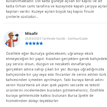
kullanılmaktadır. Üst katta güneye açılan bir kapısı ile alt
katta Orhan cami tarafına ve kuzeyinde kapalı çarşıya açıla
kapıları vardır. Kuzeye açılan büyük taş kapısı firuze
çinilerle süslüdür...
Misafir
25/03/2025 Tarihinde Yazıldı - GetYourGuide
Özellikle eğer Bursa’ya gideceksem; uğramayı eksik
etmeyeceğim bir yapıt. Kozahan gerçekten gerek bahçedek
çay servisi olsun, düzgün ve nezaketli esnaflarıyla
gerçekten adına sahip çıkan bir yer. Buraya uğradığınızda
bahçesinde bir çay veya eski fincanlar ile servis edilen türk
kahvesinden içmeden ayrılmayın. Tabi buraya kendi adını
veren ‘Koza’Han’a ait olan ipek yapımı seccade ve tekstil
ürünlerini incelemeden buradan gitmemelisiniz. Özellikle
buraya gelmemizde katkısı bulunan Bursa İpek’e de
hizmetinden dolayı teşekkürler