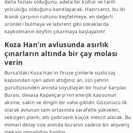
daha fazlası olduğunu, adeta bir kültür ve tarih
yolculuğu olduğunu kanıtlayacak. Hazırsanız, bu iki
ikonik çarşının ruhunu keşfetmeye, en değerli
ürünleri bulmaya ve labirent gibi sokaklarda
kaybolmanın keyfini çıkarmaya başlayalım!
Koza Han'ın avlusunda asırlık
çınarların altında bir çay molası
verin
Bursa'daki Koza Han'ın firuze çinilerle süslü taş
kapısından içeri adım attığınız an, sizi şehrin
gürültüsünden anında soyutlayan bir huzur karşılar.
Burası, devasa Kapalıçarşı'nın enerjik kaosunun
aksine, sakin ve dingin bir vaha gibidir. Gözünüzü ilk
olarak avlunun tam ortasında zarafetle yükselen,
sekizgen planlı, altı şadırvanlı küçük mescit alacak. Bu
mimari detay size anında buranın sadece bir alışveriş
mekanı olmadığını fısıldar.