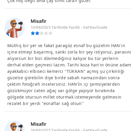
Çok hoş değil ama çay simit tarafı güzel.
Misafir
10/06/2025 Tarihinde Yazıldı - GetYourGuide
Müthiş bir yer ve fakat paragöz esnaf bu güzelim HAN'ın
içine etmeyi başarmış, sanki zorla bir şey istiyoruz, parasın
alıyorsun bir bizi dövmediğiniz kalıyor bu tür yerlerin
derhal elden geçmesi lazım. Tarihi koza han'ın önüne ada
ayakkabıcı elbiseci kemerci "TÜKKAN" açmış şu çirkinliği
güzelce görebilin diye birde sabah namazından sonra
çektim fotoğrafı incelersiniz. HAN'In içi şemsiyelerden
gözükmüyor zaten ağaç var gölge yapıyor bırakında
gölgede otursun millet oturmak istemeyende gelmesin
rezalet bir yerdi "esnaflar sağ olsun"
Misafir
24/06/2025 Tarihinde Yazıldı - GetYourGuide