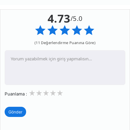
4.73
/5.0
(11 Değerlendirme Puanına Göre)
1
2
3
4
5
Puanlama :
Gönder