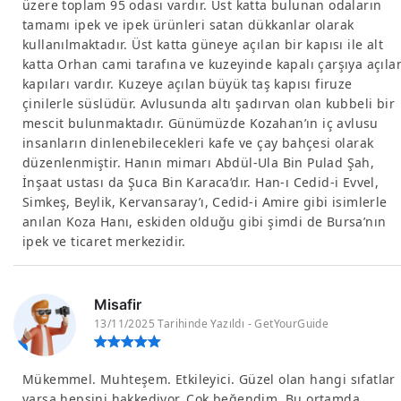
üzere toplam 95 odası vardır. Üst katta bulunan odaların
tamamı ipek ve ipek ürünleri satan dükkanlar olarak
kullanılmaktadır. Üst katta güneye açılan bir kapısı ile alt
katta Orhan cami tarafına ve kuzeyinde kapalı çarşıya açıla
kapıları vardır. Kuzeye açılan büyük taş kapısı firuze
çinilerle süslüdür. Avlusunda altı şadırvan olan kubbeli bir
mescit bulunmaktadır. Günümüzde Kozahan’ın iç avlusu
insanların dinlenebilecekleri kafe ve çay bahçesi olarak
düzenlenmiştir. Hanın mimarı Abdül-Ula Bin Pulad Şah,
İnşaat ustası da Şuca Bin Karaca’dır. Han-ı Cedid-i Evvel,
Simkeş, Beylik, Kervansaray’ı, Cedid-i Amire gibi isimlerle
anılan Koza Hanı, eskiden olduğu gibi şimdi de Bursa’nın
ipek ve ticaret merkezidir.
Misafir
13/11/2025 Tarihinde Yazıldı - GetYourGuide
Mükemmel. Muhteşem. Etkileyici. Güzel olan hangi sıfatlar
varsa hepsini hakkediyor. Çok beğendim. Bu ortamda