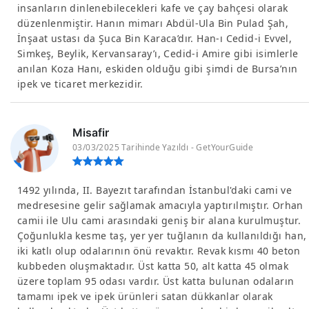
insanların dinlenebilecekleri kafe ve çay bahçesi olarak
düzenlenmiştir. Hanın mimarı Abdül-Ula Bin Pulad Şah,
İnşaat ustası da Şuca Bin Karaca’dır. Han-ı Cedid-i Evvel,
Simkeş, Beylik, Kervansaray’ı, Cedid-i Amire gibi isimlerle
anılan Koza Hanı, eskiden olduğu gibi şimdi de Bursa’nın
ipek ve ticaret merkezidir.
Misafir
03/03/2025 Tarihinde Yazıldı - GetYourGuide
1492 yılında, II. Bayezıt tarafından İstanbul'daki cami ve
medresesine gelir sağlamak amacıyla yaptırılmıştır. Orhan
camii ile Ulu cami arasındaki geniş bir alana kurulmuştur.
Çoğunlukla kesme taş, yer yer tuğlanın da kullanıldığı han,
iki katlı olup odalarının önü revaktır. Revak kısmı 40 beton
kubbeden oluşmaktadır. Üst katta 50, alt katta 45 olmak
üzere toplam 95 odası vardır. Üst katta bulunan odaların
tamamı ipek ve ipek ürünleri satan dükkanlar olarak