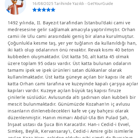
16/08/2025 Tarihinde Yazıldı - GetYourGuide
1492 yılında, II. Bayezıt tarafından İstanbul'daki cami ve
medresesine gelir sağlamak amacıyla yaptırılmıştır. Orhan
camii ile Ulu cami arasındaki geniş bir alana kurulmuştur.
Çoğunlukla kesme taş, yer yer tuğlanın da kullanıldığı han,
iki katlı olup odalarının önü revaktır. Revak kısmı 40 beton
kubbeden oluşmaktadır. Üst katta 50, alt katta 45 olmak
üzere toplam 95 odası vardır. Üst katta bulunan odaların
tamamı ipek ve ipek ürünleri satan dükkanlar olarak
kullanılmaktadır. Üst katta güneye açılan bir kapısı ile alt
katta Orhan cami tarafına ve kuzeyinde kapalı çarşıya açıla
kapıları vardır. Kuzeye açılan büyük taş kapısı firuze
çinilerle süslüdür. Avlusunda altı şadırvan olan kubbeli bir
mescit bulunmaktadır. Günümüzde Kozahan’ın iç avlusu
insanların dinlenebilecekleri kafe ve çay bahçesi olarak
düzenlenmiştir. Hanın mimarı Abdül-Ula Bin Pulad Şah,
İnşaat ustası da Şuca Bin Karaca’dır. Han-ı Cedid-i Evvel,
Simkeş, Beylik, Kervansaray’ı, Cedid-i Amire gibi isimlerle
anılan Koza Hanı, eskiden olduğu gibi şimdi de Bursa’nın