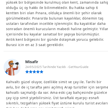
yüksek bir bölgesinde kurulmuş olan kent, zamanında sahi
olduğu üç oy hakkı ile bilinmektedir. Bu hakka sahip 6
kentten biri olan Pınara, oldukça önemli bir şehir olarak
görülmektedir. Pınara'da bulunan kayalıklar, dönemin taş
ustaları tarafından incelikle işlenmiştir. Bu kayalıklar daha
sonradan önemli kurucuların mabedi haline gelmiştir. Yılla
içerisinde bu kayalar sanatsal bir yapıya bürünmüştür.
Antik kent bölgesini bir günde dolaşmak yorucu gelebilir.
Burasi icin en az 3 saat gereklidir.
Misafir
24/05/2025 Tarihinde Yazıldı - GetYourGuide
Kahvaltı güzel oluyor, özellikle simit ve çay ile. Tarihi bir
avlu, bir de iç tarafta yeni açılmış Arap turistler için serpm
kahvaltı saçmalığı da var. Ama eski çay bahçesinde güzelce
çay içip simit yiyebilirsiniz. Üst taraftaki eşarpçı esnafı
sıkıntılı, tezgahları yüksek fiyat üstüne kurulu turist avcıları