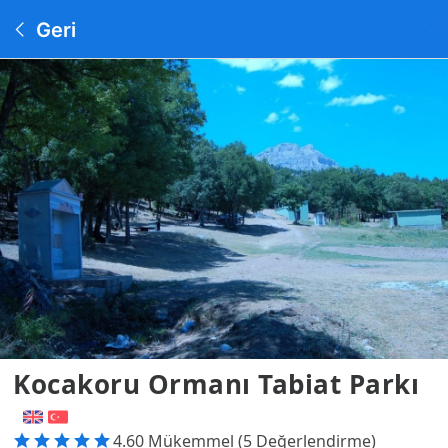
Geri
Kocakoru Ormanı Tabiat Parkı
4.60 Mükemmel (5 Değerlendirme)