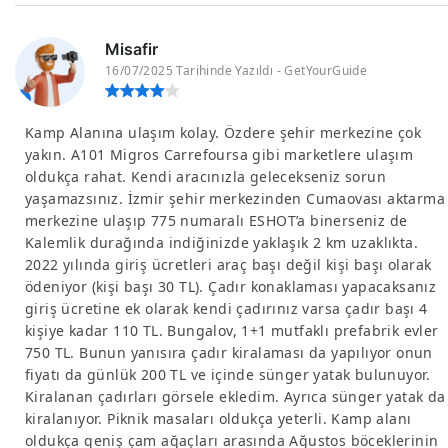
Misafir
16/07/2025 Tarihinde Yazıldı - GetYourGuide
Kamp Alanına ulaşım kolay. Özdere şehir merkezine çok
yakın. A101 Migros Carrefoursa gibi marketlere ulaşım
oldukça rahat. Kendi aracınızla gelecekseniz sorun
yaşamazsınız. İzmir şehir merkezinden Cumaovası aktarma
merkezine ulaşıp 775 numaralı ESHOT’a binerseniz de
Kalemlik durağında indiğinizde yaklaşık 2 km uzaklıkta.
2022 yılında giriş ücretleri araç başı değil kişi başı olarak
ödeniyor (kişi başı 30 TL). Çadır konaklaması yapacaksanız
giriş ücretine ek olarak kendi çadırınız varsa çadır başı 4
kişiye kadar 110 TL. Bungalov, 1+1 mutfaklı prefabrik evler
750 TL. Bunun yanısıra çadır kiralaması da yapılıyor onun
fiyatı da günlük 200 TL ve içinde sünger yatak bulunuyor.
Kiralanan çadırları görsele ekledim. Ayrıca sünger yatak da
kiralanıyor. Piknik masaları oldukça yeterli. Kamp alanı
oldukça geniş çam ağaçları arasında Ağustos böceklerinin