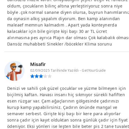
oldum, çocukların bilinç altına yerleştiriyoruz sonra niye
böyle .çok normal sanane diyen olursa, buyrun hanımlarını
da oynasin alkış yapalım diyorum. Ben kamp alanından
maleaef memnun kalmadım . Apart yada konteynerda
kalacaklar için bile girişte kişi başı 30 ar TL ücret
alınmasına pes ayrıca Plajın dar olması Çok kalabalık olmas
Dansöz muhabbeti Sinekler /böcekler Klima sorunu
Misafir
02/09/2025 Tarihinde Yazıldı - GetYourGuide
Denizi ve sahili çok güzel çocuklar ve yüzme bilmeyen için
biçilmiş kaftan. Havası insanı hiç sıkmıyor sürekli hafiften
esen rüzgar var. Çam ağaçlarının gölgesinde çadırınızı
kurup kamp yapabilirsiniz. Çadırın önünde mangal ve
semaver serbest. Girişte kişi başı bir kere para alıyorlar
sonra çadır için kayıt olduktan sonra günlük çadır için fiyat
ödeniyor. Eksi yönleri ise leşten bile beter pis 2 tane tuvalet