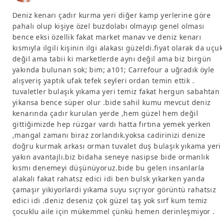
Deniz kenarı çadır kurma yeri diğer kamp yerlerine göre
pahalı olup kişiye özel buzdolabı olmayıp genel olması
bence eksi özellik fakat market manav ve deniz kenarı
kısmıyla ilgili kişinin ilgi alakası güzeldi.fiyat olarak da uçu
değil ama tabii ki marketlerde aynı değil ama biz birgün
yakında bulunan sok; bim; a101; Carrefour a uğradık öyle
alışveriş yaptık ufak tefek seyleri ordan temin ettik .
tuvaletler bulaşık yıkama yeri temiz fakat hergun sabahtan
yikansa bence süper olur .bide sahil kumu mevcut deniz
kenarında çadır kurulan yerde ,hem güzel hem değil
gittiğimizde hep rüzgar vardı hatta fırtına yemek yerken
,mangal zamanı biraz zorlandık.yoksa cadirinizi denize
doğru kurmak arkası orman tuvalet duş bulaşık yıkama yeri
yakın avantajlı.biz bidaha seneye nasipse bide ormanlık
kısmı denemeyi düşünüyoruz.bide bu gelen insanlarla
alakalı fakat rahatsz edici idi ben bulsk yıkarken yanda
çamaşır yikiyorlardi yıkama suyu sıçrıyor görüntü rahatsız
edici idi .deniz deseniz çok güzel taş yok sırf kum temiz
çocuklu aile için mükemmel çünkü hemen derinleşmiyor .