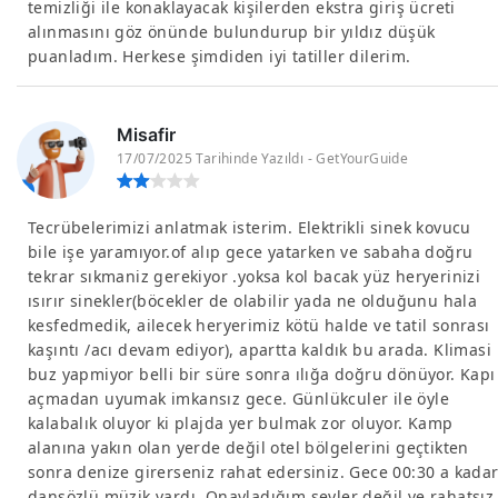
temizliği ile konaklayacak kişilerden ekstra giriş ücreti
alınmasını göz önünde bulundurup bir yıldız düşük
puanladım. Herkese şimdiden iyi tatiller dilerim.
Misafir
17/07/2025 Tarihinde Yazıldı - GetYourGuide
Tecrübelerimizi anlatmak isterim. Elektrikli sinek kovucu
bile işe yaramıyor.of alıp gece yatarken ve sabaha doğru
tekrar sıkmaniz gerekiyor .yoksa kol bacak yüz heryerinizi
ısırır sinekler(böcekler de olabilir yada ne olduğunu hala
kesfedmedik, ailecek heryerimiz kötü halde ve tatil sonrası
kaşıntı /acı devam ediyor), apartta kaldık bu arada. Klimasi
buz yapmiyor belli bir süre sonra ılığa doğru dönüyor. Kapı
açmadan uyumak imkansız gece. Günlükculer ile öyle
kalabalık oluyor ki plajda yer bulmak zor oluyor. Kamp
alanına yakın olan yerde değil otel bölgelerini geçtikten
sonra denize girerseniz rahat edersiniz. Gece 00:30 a kada
dansözlü müzik vardı. Onayladığım şeyler değil ve rahatsız