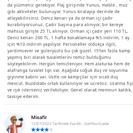
da yüzmeniz gerekiyor. Plaj girişinde Yunus, mable , muz
gibi aktiviteler bulunuyor. Yunus kiralayıp derinde de
atlayabilirsiniz. Deniz kenarı ya da orman içi çadır
kurabiliyorsunuz. Çadır başına para alınıyor, bir kereye
mahsus girişte 25 TL alınıyor. Orman içi çadır yeri 110 TL,
Deniz kenarı 200 TL. 1 hafta konaklamaya %5 indirim, 1 ay
için %10 indirim yapılıyor. Personeller oldukça ilgili,
yardımsever ve güleryüzlü bu çok güzel. 15’ten fazla kamp
yapmış biri olarak tuvaletlerini temiz bulduğumu
söyleyebilirim. Hergün temizleniyor. Hem alaturka hem de
alafranga tuvalet tipi var. Aşağıda soğuk duş ve soyunma
giyinme kabini var. Üstte ise kampçılar için sıcak duş
mevcut. Buzdolabı ortak kullanılıyor ve ücretsiz. Uzatma fiş
ve ışık isterseniz verilebiliyor. Genel olarak memnun kaldık,
tavsiye ederim.
Misafir
12/07/2025 Tarihinde Yazıldı - GetYourGuide