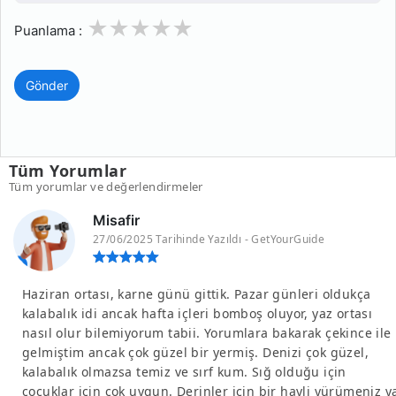
1
2
3
4
5
Puanlama :
Gönder
Tüm Yorumlar
Tüm yorumlar ve değerlendirmeler
Misafir
27/06/2025 Tarihinde Yazıldı - GetYourGuide
Haziran ortası, karne günü gittik. Pazar günleri oldukça
kalabalık idi ancak hafta içleri bomboş oluyor, yaz ortası
nasıl olur bilemiyorum tabii. Yorumlara bakarak çekince ile
gelmiştim ancak çok güzel bir yermiş. Denizi çok güzel,
kalabalık olmazsa temiz ve sırf kum. Sığ olduğu için
çocuklar için çok uygun. Derinler için bir hayli yürümeniz y