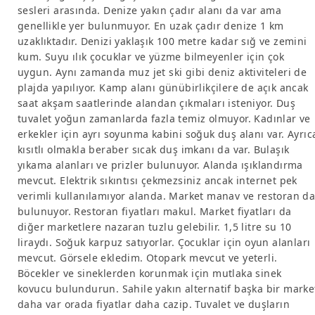
sesleri arasında. Denize yakın çadır alanı da var ama
genellikle yer bulunmuyor. En uzak çadır denize 1 km
uzaklıktadır. Denizi yaklaşık 100 metre kadar sığ ve zemini
kum. Suyu ılık çocuklar ve yüzme bilmeyenler için çok
uygun. Aynı zamanda muz jet ski gibi deniz aktiviteleri de
plajda yapılıyor. Kamp alanı günübirlikçilere de açık ancak
saat akşam saatlerinde alandan çıkmaları isteniyor. Duş
tuvalet yoğun zamanlarda fazla temiz olmuyor. Kadınlar ve
erkekler için ayrı soyunma kabini soğuk duş alanı var. Ayrıc
kısıtlı olmakla beraber sıcak duş imkanı da var. Bulaşık
yıkama alanları ve prizler bulunuyor. Alanda ışıklandırma
mevcut. Elektrik sıkıntısı çekmezsiniz ancak internet pek
verimli kullanılamıyor alanda. Market manav ve restoran d
bulunuyor. Restoran fiyatları makul. Market fiyatları da
diğer marketlere nazaran tuzlu gelebilir. 1,5 litre su 10
liraydı. Soğuk karpuz satıyorlar. Çocuklar için oyun alanları
mevcut. Görsele ekledim. Otopark mevcut ve yeterli.
Böcekler ve sineklerden korunmak için mutlaka sinek
kovucu bulundurun. Sahile yakın alternatif başka bir marke
daha var orada fiyatlar daha cazip. Tuvalet ve duşların