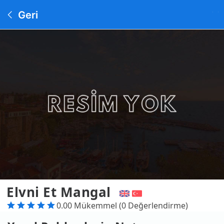
Geri
Elvni̇ Et Mangal
0.00 Mükemmel (0 Değerlendirme)