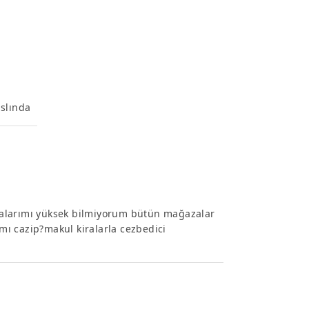
aslında
ralarımı yüksek bilmiyorum bütün mağazalar
ı cazip?makul kiralarla cezbedici