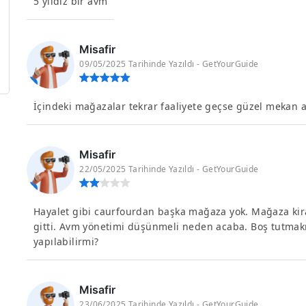
5 yıldız bir avm
Misafir
09/05/2025 Tarihinde Yazıldı - GetYourGuide
İçindeki mağazalar tekrar faaliyete geçse güzel mekan 
Misafir
22/05/2025 Tarihinde Yazıldı - GetYourGuide
Hayalet gibi caurfourdan başka mağaza yok. Mağaza ki
gitti. Avm yönetimi düşünmeli neden acaba. Boş tutmakm
yapılabilirmi?
Misafir
23/06/2025 Tarihinde Yazıldı - GetYourGuide