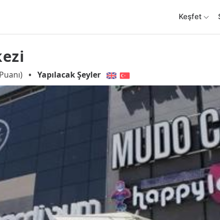
Keşfet
kezi
Puanı)
•
Yapılacak Şeyler