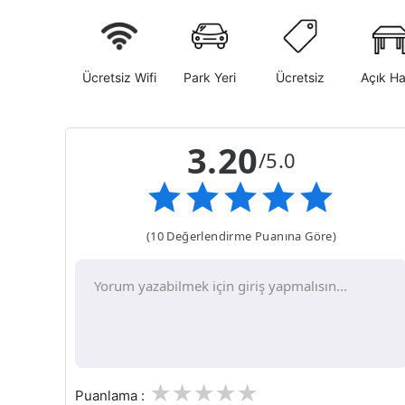
Ücretsiz Wifi
Park Yeri
Ücretsiz
Açık H
3.20
/5.0
(10 Değerlendirme Puanına Göre)
1
2
3
4
5
Puanlama :