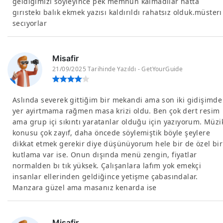
geldıgımızı soyleyınce pek memnun kalmadılar hatta
gırıstekı balık ekmek yazısı kaldırıldı rahatsız olduk.müsterı
secıyorlar
Misafir
21/09/2025 Tarihinde Yazıldı - GetYourGuide
Aslında severek gittiğim bir mekandi ama son iki gidişimde
yer ayirtmama rağmen masa krizi oldu. Ben çok dert resim
ama grup içi sıkıntı yaratanlar olduğu için yazıyorum. Müzi
konusu çok zayıf, daha öncede söylemiştik böyle şeylere
dikkat etmek gerekir diye düşünüyorum hele bir de özel bir
kutlama var ise. Onun dışında menü zengin, fiyatlar
normalden bı tık yüksek. Çalışanlara lafım yok emekçi
insanlar ellerinden geldiğince yetişme çabasındalar.
Manzara güzel ama masanız kenarda ise
Misafir