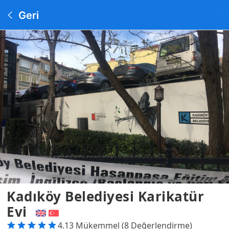
Geri
Kadıköy Belediyesi Karikatür
Evi
4.13 Mükemmel (8 Değerlendirme)